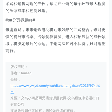
采购和销售两端的专长，帮助产业链的每个环节最大程度
的压缩成本和控制风险。
#p#分页标题#e#
毋庸置疑，未来钢铁电商将迎来残酷的并购整合，谁能更
快的提升市占率、占领优质资源、进入和拓展新的成长领
域，将决定最后的命运。中钢网深知时不我待，只能砥砺
前行。
版权声明：
作者：huiasd
链接：
https://www.ywlyd.com/yiwu/dianshangzixun/2016/974.ht
ml
来源：义乌小商品两元店货源批发网-义乌巍巍中艺进出口
有限公司
文章版权归作者所有，未经允许请勿转载。