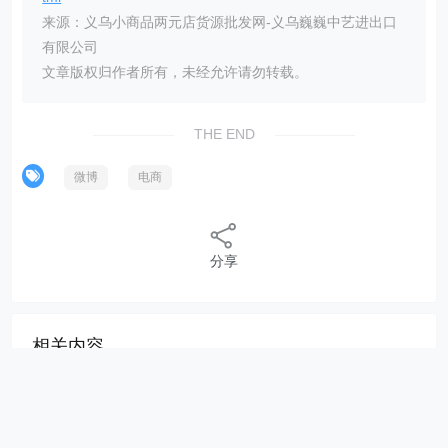
来源：义乌小商品两元店货源批发网-义乌巍巍中艺进出口
有限公司
文章版权归作者所有，未经允许请勿转载。
THE END
微博
电商
分享
相关内容
白云山关于全资子公司收到药品再注册批件的公告
苏宁易购何世华：苏宁采购数字化的实践路径