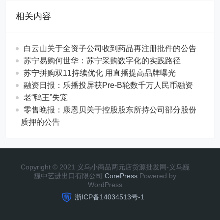
相关内容
白云山关于全资子公司收到药品再注册批件的公告
苏宁易购何世华：苏宁采购数字化的实践路径
苏宁拼购双11持续优化 用直播提高品牌曝光
融资日报：乐播投屏获Pre-B轮数千万人民币融资
老“鸭王”失宠
零售晚报：康恩贝关于控股股东所持公司部分股份
质押的公告
Copyright © 2021 义乌小商品两元店货源批发网-义乌巍
巍中艺进出口有限公司
CorePress
Powered by
WordPress
浙ICP备14034513号-1