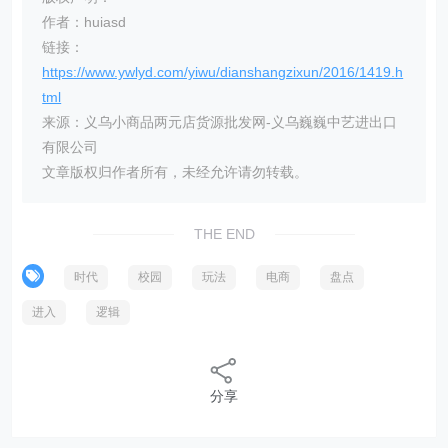
作者：huiasd
链接：
https://www.ywlyd.com/yiwu/dianshangzixun/2016/1419.h
tml
来源：义乌小商品两元店货源批发网-义乌巍巍中艺进出口
有限公司
文章版权归作者所有，未经允许请勿转载。
THE END
时代
校园
玩法
电商
盘点
进入
逻辑
分享