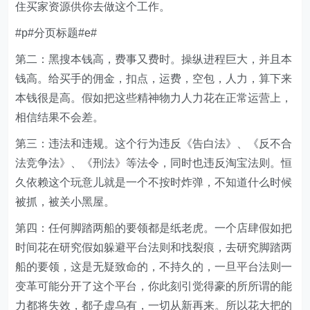
住买家资源供你去做这个工作。
#p#分页标题#e#
第二：黑搜本钱高，费事又费时。操纵进程巨大，并且本
钱高。给买手的佣金，扣点，运费，空包，人力，算下来
本钱很是高。假如把这些精神物力人力花在正常运营上，
相信结果不会差。
第三：违法和违规。这个行为违反《告白法》、《反不合
法竞争法》、《刑法》等法令，同时也违反淘宝法则。恒
久依赖这个玩意儿就是一个不按时炸弹，不知道什么时候
被抓，被关小黑屋。
第四：任何脚踏两船的要领都是纸老虎。一个店肆假如把
时间花在研究假如躲避平台法则和找裂痕，去研究脚踏两
船的要领，这是无疑致命的，不持久的，一旦平台法则一
变革可能分开了这个平台，你此刻引觉得豪的所所谓的能
力都将失效，都子虚乌有，一切从新再来。所以花大把的