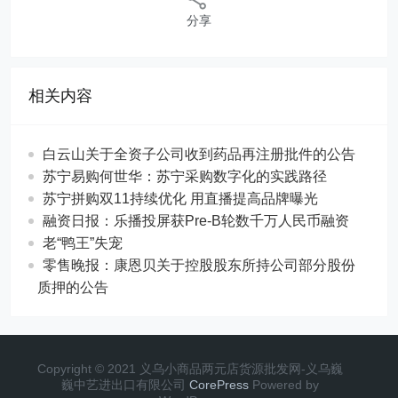
分享
相关内容
白云山关于全资子公司收到药品再注册批件的公告
苏宁易购何世华：苏宁采购数字化的实践路径
苏宁拼购双11持续优化 用直播提高品牌曝光
融资日报：乐播投屏获Pre-B轮数千万人民币融资
老“鸭王”失宠
零售晚报：康恩贝关于控股股东所持公司部分股份
质押的公告
Copyright © 2021 义乌小商品两元店货源批发网-义乌巍
巍中艺进出口有限公司
CorePress
Powered by