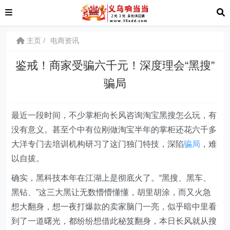
主页
电商资讯
鉴戒！商家受骗六千元！深度理会“黑搜”
骗局
最近一段时间，不少掌柜向长风咨询淘宝黑搜怎么玩，有
没有意义。甚至个中有位刚做淘宝半年的掌柜还花六千多
大洋专门去培训机构研习了这门独门特技，深陷
骗局
，难
以自拔。
确实，黑科技本年在江湖上是彻底火了。“黑搜、黑车、
黑钻、”这三大黑让无数懵懵懂懂，胡里胡涂，而又火急
想大翻身，想一夜打爆款的卖家脑门一亮，似乎暗中里看
到了一道曙光，都纷纷想借此秘笈翻身，本日长风就从搜