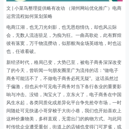
文 | 小菜鸟整理提供略有改动 （湖州网站优化推广）电商
运营流程如何策划策略
电商江湖，也无刀光剑影，也无恩怨情仇，却也风云际
会，无数人流连驻足，为痴为狂。一曲高歌处，此有辉煌
彼有落寞，万千物流攒动，似那般淘金场英雄地，时也运
也，任谁看破。
新经济时代，格局已变，大势已至，被电子商务深深改变
了的今天，曾听闻一句朋友圈里广为流传的话：“做电子
商务可能活不了，不做电子商务必死无疑”。这话虽然过
于偏激，但也从中可见电子商务对当下各行各业的重要影
响与冲击。没错，淘宝火了，京东火了，电子商务在中国
风生水起，各类同质化或差异化平台争先抢夺市场，一时
间随处可见快递小哥穿梭于大街小巷，我们也开始喜欢上
这种价廉物美，多样直观，无需出门的购物方式。与此同
时传统企业遭受重创，街道上的店铺也变得门可罗雀，或