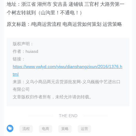
地址：浙江省 湖州市 安吉县 递铺镇 三官村 大路旁第一
个树左转就到（山沟里！不通电！）
原文标题：/电商运营流程 电商运营如何策划 运营策略
版权声明：
作者：huiasd
链接：
https://www.ywlyd.com/yiwu/dianshangzixun/2016/1376.h
tml
来源：义乌小商品两元店货源批发网-义乌巍巍中艺进出口
有限公司
文章版权归作者所有，未经允许请勿转载。
THE END
流程
电商
策略
运营