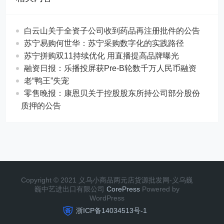
白云山关于全资子公司收到药品再注册批件的公告
苏宁易购何世华：苏宁采购数字化的实践路径
苏宁拼购双11持续优化 用直播提高品牌曝光
融资日报：乐播投屏获Pre-B轮数千万人民币融资
老“鸭王”失宠
零售晚报：康恩贝关于控股股东所持公司部分股份
质押的公告
Copyright © 2021 义乌小商品两元店货源批发网-义乌巍
巍中艺进出口有限公司
CorePress
Powered by
WordPress
浙ICP备14034513号-1