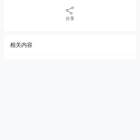
分享
相关内容
白云山关于全资子公司收到药品再注册批件的公告
苏宁易购何世华：苏宁采购数字化的实践路径
苏宁拼购双11持续优化 用直播提高品牌曝光
融资日报：乐播投屏获Pre-B轮数千万人民币融资
老“鸭王”失宠
零售晚报：康恩贝关于控股股东所持公司部分股份
质押的公告