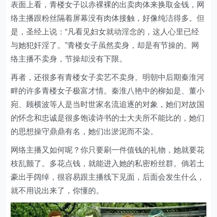
表面上看，青楼女子以赤裸裸的出卖肉体来换取金钱，网
络主播跟粉丝隔着屏幕没有肉体接触，好像纯洁得多。但
是，圣经上说：“凡看见妇女就动淫念的，这人心里已经
与她犯奸淫了。”青楼女子虽然卖身，却是有节操的。网
络主播不卖身，节操却没有下限。
再者，还很多有青楼女子卖艺不卖身。明朝中后期秦淮河
畔的许多青楼女子极富才情。秦淮八艳中的柳如是、董小
宛、顾横波等人是当时世家名流追逐的对象，她们对故国
的怀念和忠诚是很多饱读诗书的士大夫所不能比的，她们
的思想操守鼎鼎有名，她们出淤泥而不染。
网络主播又如何呢？你只要刷一件值钱的礼物，她就要花
枝乱颤了。多花点钱，就能进入她的私密粉丝群。倘若土
豪出手阔绰，很容易跟主播线下见面，后面会发生什么，
就不用说出来了，你懂的。