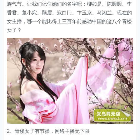
族气节。让我们记住她们的名字吧：柳如是、陈圆圆、李
香君、董小宛、顾眉、寇白门、卞玉京、马湘兰。现在的
女主播，哪一个能比得上三百年前感动中国的这八个青楼
女子？
2、青楼女子有节操，网络主播无下限