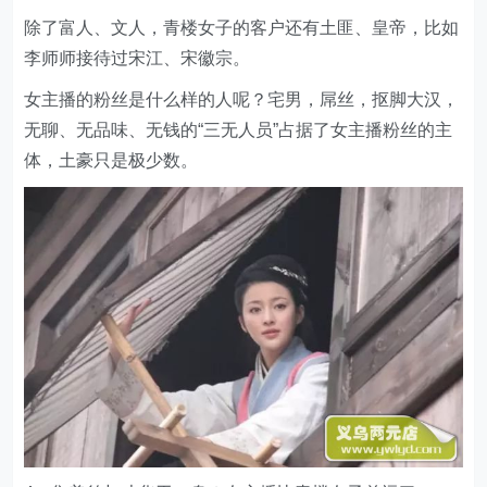
除了富人、文人，青楼女子的客户还有土匪、皇帝，比如
李师师接待过宋江、宋徽宗。
女主播的粉丝是什么样的人呢？宅男，屌丝，抠脚大汉，
无聊、无品味、无钱的“三无人员”占据了女主播粉丝的主
体，土豪只是极少数。