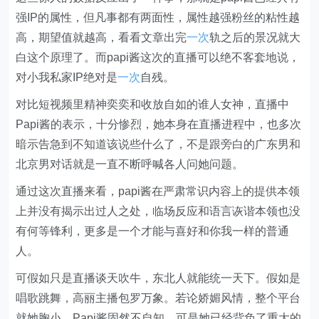
强IP的属性，但凡事都有两面性，属性越强粉丝的粘性越
高，期望值就越高，看看文章出完
一次
轨之后的景况就大
白这个原理了。而papi酱这次的直播可以绝不客套地说，
对小我私家IP绝对是
一次
自残。
对比短视频里精神奕奕和收放自如的谁人女神，直播中
Papi酱的表示，十分惨烈，她本身在直播进程中，也多次
暗示告急到不知道该说些什么了，不是跟旁白的广东男和
北京男对话就是一直不断呼喊各人问她问题。
通过这次直播来看，papi酱在严肃常识内容上的提供本领
上并没有揭示出过人之处，临场反应和语言诙谐本领也没
有何等锋利，更多是一个才能与喜好和你我一样的普通
人。
可假如只是直播谈天吹牛，东北人就能统一天下。假如是
唱歌跳舞，高丽主播包罗万象。若论娇媚风情，整个平台
就她胸小。Papi酱固然不自知，可是她已经背负了重大的