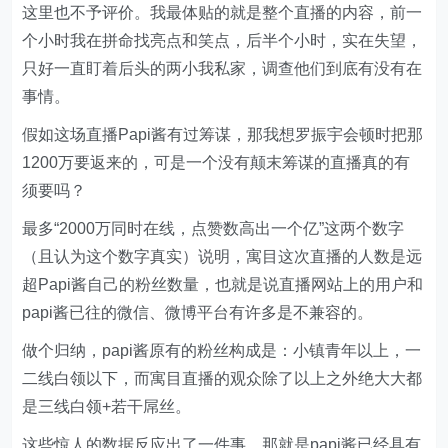
这里也不予评价。我最体贴的就是整个直播的内容，前一
个小时我在拼命找亮点和笑点，后半个小时，实在失望，
只好一直盯着后头的两小我私家，调查他们到底有没有在
事情。
假如这场直播Papi酱有过筹谋，那我想罗振宇会顿时把那
1200万要返来的，可是一个没有颠末筹谋的直播真的有
须要吗？
最多“2000万同时在线，点赞数高出一个亿”这两个数字
（且认为这个数字真实）说明，寓目这次直播的人数是远
超Papi酱自己的粉丝数量，也就是说直播网站上的用户和
papi酱已往的微信、微博平台有许多是不兼容的。
做个归纳，papi酱原有的粉丝构成是：小镇青年以上，一
二线白领以下，而寓目直播的观众除了以上之外绝大大都
是三线白领+若干屌丝。
这些惊人的数据反应出了一件事，那就是papi酱已经具有