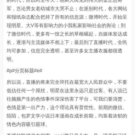
的时代，所以时至今天，朝鲜人民见到伟大的金正恩将
军，岂论男女老幼城市大哭不止；在派别时代，各大网站
和报纸杂志配合把持了所有的信息源；微博时代，开始呈
现明星、大V等有影响力的小我私家影响社会的舆论；到
了微信时代，更多有一技之长的草根崛起，自媒体发达成
长，逐渐与主流媒体不相上下；最后到了直播时代，全民
均可参加，信息完全透明，甚至许多女主播衣服都很透
明。
#p#分页标题#e#
所以说，直播的将来完全拜托在最宽大人民群众中，不要
低估任何一个屌丝，明星在这里永远只是过客。有人说已
往频频产生的色情事件深深伤害了平台，可我们要清楚，
色情是第一出产力，这个理论具有普世性。前期的微信、
陌陌，包罗文学小说日本漫画在成长前期，均靠着浓郁的
情色内容吸引眼球。