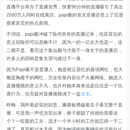
直播平台举办了直播首秀，快要90分钟的直播吸引了高出
2000万人同时在线寓目。papi酱的首次直播还登上了百度
搜索首页的热点新闻。
不消说，papi酱冲破了险些所有的直播记录，但其背后的
意义却险些可以忽略不计，因为一的一亿次方也是一，连
二都不是。看完这个集仙颜与才能于一身女子的直播后，
许多人的回响是集失望与难过于一身。
因为Papi酱不是普通人，她是根正苗红的最强网红，也大
概是胸最平的网红，完全依靠内容出产火遍网络。她进入
直播规模的意义不凡，也许对她本身来说是仅仅是一个玩
票行为，但无疑对直播规模浇了一盆
冷水
。
昨晚，我怀着必笑的刻意，搬着板凳磕着瓜子看完整个直
播，可是我一声也没笑出来，裤子都脱了你就给我看这
个？一眨眼的工夫，适才一个半小时的工作就忘得一干二
净了，真是船过水无痕。因为她讲的故事确实也没有什么