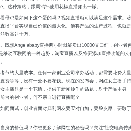
Live。这种策略，跟周鸿祎使用花椒直播如出一辙。
看看母鸡是如何下这个蛋的吗？视频直播就可以满足这个需求。
用直播平台实现自己价值的最大化。他将产品的生产过程，也就
粉丝数高达十万。
然Angelababy直播两小时就能卖出10000支口红，创业者
”是移动互联网的一种趋势，淘宝直播以及将要添加直播功能的支
择。
业者节约大量成本。任何一家创业公司举办活动，都需要花费大
布置费等等，没有一处不要花钱。现在的发布会，网红女主播手
，女主播只是一个花瓶，提供了新闻炒作的话题，对于产品本身
会前台的创业者，何不亲自进行直播呢？
播如同面试，创业者面对犀利网友要应对自如，要脸皮厚，要敢
自身的价值吗？你想更多了解网红的秘密吗？关注“社交电商传媒