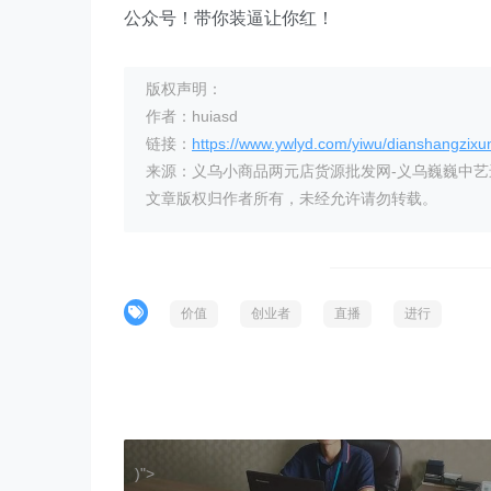
公众号！带你装逼让你红！
版权声明：
作者：huiasd
链接：
https://www.ywlyd.com/yiwu/dianshangzixu
来源：义乌小商品两元店货源批发网-义乌巍巍中
文章版权归作者所有，未经允许请勿转载。
价值
创业者
直播
进行
)">