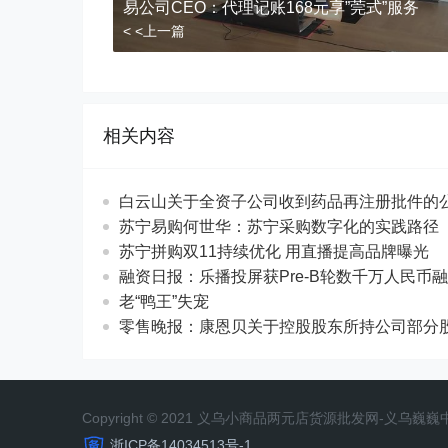
易公司CEO：代理记账168元享”莞式”服务
< <上一篇
相关内容
白云山关于全资子公司收到药品再注册批件的
苏宁易购何世华：苏宁采购数字化的实践路径
苏宁拼购双11持续优化 用直播提高品牌曝光
融资日报：乐播投屏获Pre-B轮数千万人民币
老“鸭王”失宠
零售晚报：康恩贝关于控股股东所持公司部分
Copyright © 2021 义乌小商品两元店货源批发网-义乌
浙ICP备14034513号-1