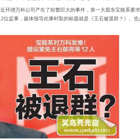
最近环绕万科公司产生了纷繁巨大的事件，第一大股东宝能系要
及2位监事，媒体报导此事时取的标题就是《王石被退群？》。也