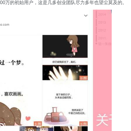
去了100万的初始用户，这是几多创业团队尽力多年也望尘莫及的。