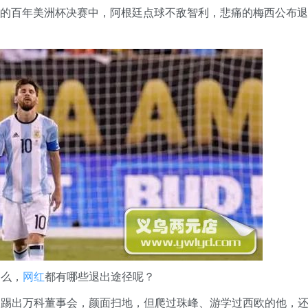
竣事的百年美洲杯决赛中，阿根廷点球不敌智利，悲痛的梅西公布退
那么，
网红
都有哪些退出途径呢？
被踢出万科董事会，颜面扫地，但爬过珠峰、游学过西欧的他，