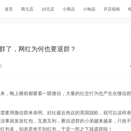
首页
两元店
10元店
小商品
小饰品
开店指南
群了，网红为何也要退群？
讯
醒来，晚上睡前都要看一眼微信，大量的社交行为也产生在微信
也需要用微信群来表明。好比最近热议的英国脱欧，就可以这样
，没事就发发红包，互惠互利，厥后进群的小弟越来越多，只抢
的红包多，却老是抢不到红包，于是一怒之下就退群啦！