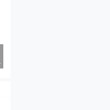
>
！
>