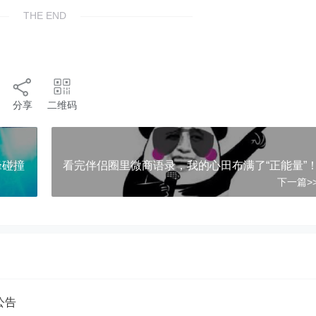
THE END
分享
二维码
)"
峰碰撞
看完伴侣圈里微商语录，我的心田布满了“正能量”
下一篇>
公告