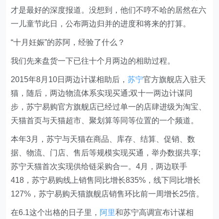
才是最好的深度报道。没想到，他们不哼不哈的居然在六
一儿童节此日，公布两边归并的进度和将来的打算。
“十月妊娠”的苏阿，经验了什么？
我们先来盘货一下已往十个月两边的相助过程。
2015年8月10日两边计谋相助后，
苏宁
官方旗舰店入驻天
猫，随后，两边物流体系实现买通;双十一两边计谋同
步，苏宁易购官方旗舰店已经过单一的店肆进级为淘宝、
天猫首页与天猫超市、聚划算等同等位置的一个频道。
本年3月，苏宁与天猫在商品、库存、结算、促销、数
据、物流、门店、售后等规模实现买通，举办数据共享;
苏宁天猫首次实现供给链采购合一。4月，两边联手
418，苏宁易购线上销售同比增长835%，线下同比增长
127%，苏宁易购天猫旗舰店销售环比前一周增长25倍。
在6.1这个出格的日子里，
阿里
和苏宁高调宣布计谋相