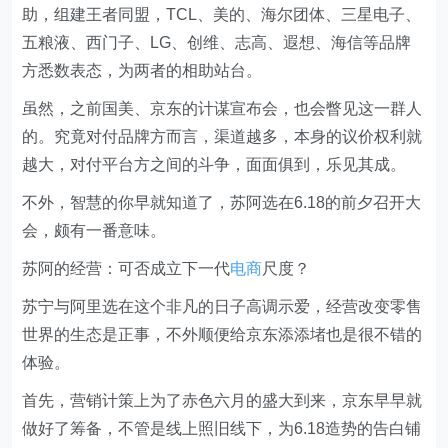
助，组建王者同盟，TCL、美的、海尔团体、三星电子、
五粮液、西门子、LG、创维、志高、遐想、海信等品牌
方悉数表态，为两者的相助站台。
虽然，之前国美、京东的计谋宣布会，也会瞥见这一群人
的。究竟对付品牌方而言，渠道越多，本身的议价权利就
越大，对付平台方之间的斗争，面面俱到，乐见其成。
不外，智慧的你早就知道了，苏阿选在6.18的前夕召开大
会，颇有一番意味。
苏阿的经营：可否成立下一代
电商
尺度？
苏宁与阿里选在这个非凡的日子高调示爱，经营改变零售
世界的生态是正事，不外顺便给京东添添堵也是很不错的
体验。
首先，营销计策上为了赤色六月的盛大到来，京东早早就
做好了筹备，不管是线上照旧线下，为6.18造势的告白铺