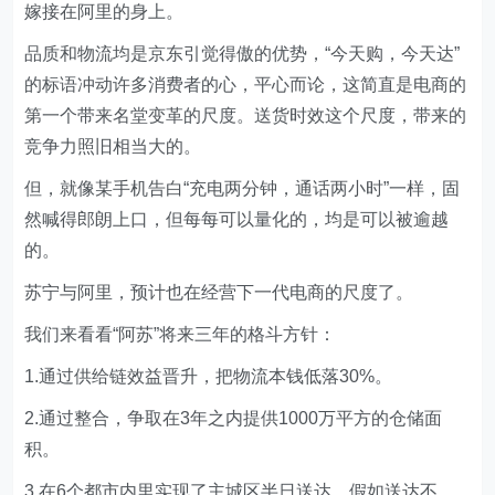
嫁接在阿里的身上。
品质和物流均是京东引觉得傲的优势，“今天购，今天达”
的标语冲动许多消费者的心，平心而论，这简直是电商的
第一个带来名堂变革的尺度。送货时效这个尺度，带来的
竞争力照旧相当大的。
但，就像某手机告白“充电两分钟，通话两小时”一样，固
然喊得郎朗上口，但每每可以量化的，均是可以被逾越
的。
苏宁与阿里，预计也在经营下一代电商的尺度了。
我们来看看“阿苏”将来三年的格斗方针：
1.通过供给链效益晋升，把物流本钱低落30%。
2.通过整合，争取在3年之内提供1000万平方的仓储面
积。
3.在6个都市内里实现了主城区半日送达，假如送达不