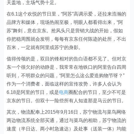
天盖地，主场气势十足。
在6.1这个欢悦的节日里，“阿苏”高调示爱，还拉来浩瀚的
品牌方和媒体，现场热闹至极，明眼人都看得出来，“阿
苏”舞剑，意在京东。抢风头只是营销大战的开始，假如
你把稳周围就会发明，每每有京东任何陈迹的处所，不出
百米，一定就有阿里或苏宁的身影。
值得传颂的是，双目的锋相对的告白语都不见了。但对京
东一个很欠好的动静是，我常常在地铁口的阿里告白四周
听到，不明群众的问题，“阿里怎么这么爱造购物节呀？”
作为一个消费者，面临这样的宣传攻势，许多人会认为
6.18是阿里的节日，或是
电商
圈配合的节日，至少不可是
京东的节日。但双十一险些所有人知道那是马云的节日。
其次，物流配奉上2015年9月16日，苏宁物流与菜鸟网络
两边物流系统全部买通，通过与菜鸟的相助，苏宁物流的
速度（半日达、两小时急速达）及处事（送装一体）均能