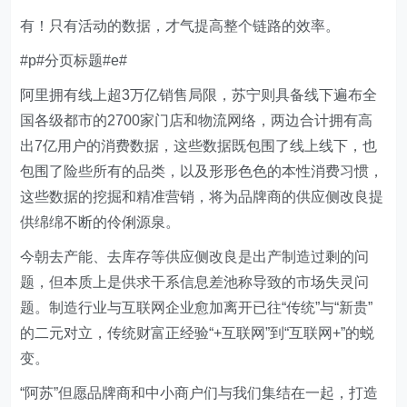
有！只有活动的数据，才气提高整个链路的效率。
#p#分页标题#e#
阿里拥有线上超3万亿销售局限，苏宁则具备线下遍布全
国各级都市的2700家门店和物流网络，两边合计拥有高
出7亿用户的消费数据，这些数据既包围了线上线下，也
包围了险些所有的品类，以及形形色色的本性消费习惯，
这些数据的挖掘和精准营销，将为品牌商的供应侧改良提
供绵绵不断的伶俐源泉。
今朝去产能、去库存等供应侧改良是出产制造过剩的问
题，但本质上是供求干系信息差池称导致的市场失灵问
题。制造行业与互联网企业愈加离开已往“传统”与“新贵”
的二元对立，传统财富正经验“+互联网”到“互联网+”的蜕
变。
“阿苏”但愿品牌商和中小商户们与我们集结在一起，打造