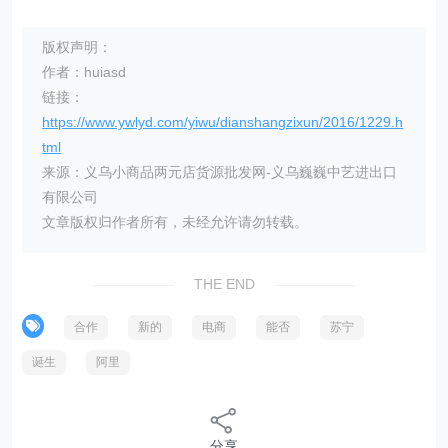
版权声明：
作者：huiasd
链接：
https://www.ywlyd.com/yiwu/dianshangzixun/2016/1229.h
tml
来源：义乌小商品两元店货源批发网-义乌巍巍中艺进出口
有限公司
文章版权归作者所有，未经允许请勿转载。
THE END
合作
新的
电商
能否
苏宁
诞生
阿里
分享