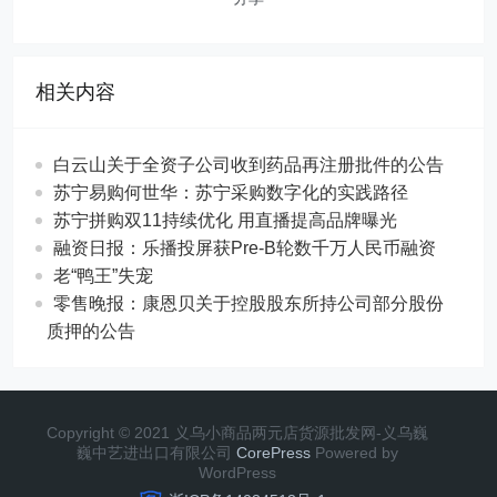
相关内容
白云山关于全资子公司收到药品再注册批件的公告
苏宁易购何世华：苏宁采购数字化的实践路径
苏宁拼购双11持续优化 用直播提高品牌曝光
融资日报：乐播投屏获Pre-B轮数千万人民币融资
老“鸭王”失宠
零售晚报：康恩贝关于控股股东所持公司部分股份
质押的公告
Copyright © 2021 义乌小商品两元店货源批发网-义乌巍
巍中艺进出口有限公司
CorePress
Powered by
WordPress