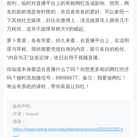
前列，临时对直播平台上的草根网红造成影响。然而，网
友的新鲜感是有时限的，并且各有各的爱好。可以参照一
下其他社交媒体，好比在微博上，演员姚晨等人拥有几千
万粉丝，这并不故障草根大V的崛起。
萝卜青菜，各有所爱。持久来看，在直播平台上，名流明
星与草根、屌丝都要凭借自身的内容，吸引各自的粉丝。
“内容为王”这条定律，依旧合用于视频直播。
你知道本身最适合直播什么了吗？你想更多相识网红经济
吗？顿时添加微信号：69096677。备注：我要做网红！
将会有系统的课程，带你装逼让你红！
版权声明：
作者：huiasd
链接：
https://www.ywlyd.com/yiwu/dianshangzixun/2016/1203.h
tml