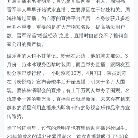
开通直播的名流明星，首先是互联网圈子的人。周鸿祎、
雷军等人早早开始试水直播，主要原因在于好处相关。周
鸿祎通过直播，为自家的直播平台代言，本身收获几多粉
丝并不重要，重要的是扩大产物知名度，提高活泼用户
数。雷军深谙“粉丝经济”之道，直播时自然免不了推销自
家公司的新产物。
娱乐圈的人也不甘落伍。粉丝在那边，他们就去那边。3
月份，范冰冰现身巴黎时装周，而且举办直播，跟网友互
动分享巴黎行程，一小时涨粉10万。4月7日，演员刘涛
在《欢悦颂》宣布会竣事后开始直播，引来十多万人围
观。蔡依林演唱会的直播，有上千万网友举办了围观。名
流需要一连的曝光度，直播自己就是新闻。未来会有越来
越多的明星利用直播来为即将刊行的影视音乐作品举办宣
传造势。
除了当红明星，过气的老明星也有望借助直播起死回生。
20年前成名的温兆伦紧跟潮水，首次直播就吸引了500多