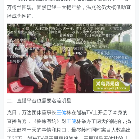
万粉丝围观。固然已经一大把年龄，温兆伦仍大概借助直
播成为网红。
二、直播平台也需要名流明星
克日，万达团体董事长
王健
林在熊猫TV上开启了本身的
直播首秀，《鲁豫有约》对
王健
林举办了两天的跟拍，揭
示王健林一天的事情和糊口，最岑岭时同时寓目人数高出
了30万。熊猫TV是王思聪投资的，王思聪是王健林的儿