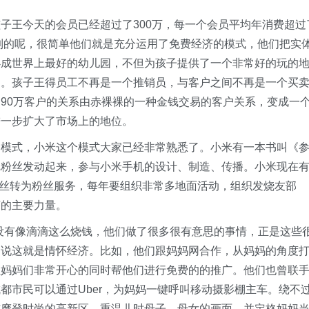
子王今天的会员已经超过了300万，每一个会员平均年消费超过
做到的呢，很简单他们就是充分运用了免费经济的模式，他们把实
办成世界上最好的幼儿园，不但为孩子提供了一个非常好的玩的
间。孩子王得员工不再是一个推销员，与客户之间不再是一个买
90万客户的关系由赤裸裸的一种金钱交易的客户关系，变成一
进一步扩大了市场上的地位。
的模式，小米这个模式大家已经非常熟悉了。小米有一本书叫《
把粉丝发动起来，参与小米手机的设计、制造、传播。小米现在
着粉丝转为粉丝服务，每年要组织非常多地面活动，组织发烧友部
济的主要力量。
，没有像滴滴这么烧钱，他们做了很多很有意思的事情，正是这些
们说这就是情怀经济。比如，他们跟妈妈网合作，从妈妈的角度
让妈妈们非常开心的同时帮他们进行免费的的推广。他们也曾联
都市民可以通过Uber，为妈妈一键呼叫移动摄影棚主车。绕不
与摩登时尚的高新区，重温儿时母子、母女的画面，并定格妈妈