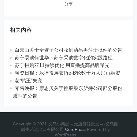
分享
相关内容
白云山关于全资子公司收到药品再注册批件的公告
苏宁易购何世华：苏宁采购数字化的实践路径
苏宁拼购双11持续优化 用直播提高品牌曝光
融资日报：乐播投屏获Pre-B轮数千万人民币融资
老“鸭王”失宠
零售晚报：康恩贝关于控股股东所持公司部分股份
质押的公告
Copyright © 2021 义乌小商品两元店货源批发网-义乌巍
巍中艺进出口有限公司
CorePress
Powered by
WordPress