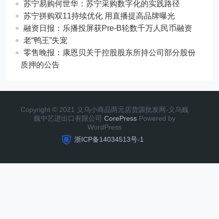
苏宁易购何世华：苏宁采购数字化的实践路径
苏宁拼购双11持续优化 用直播提高品牌曝光
融资日报：乐播投屏获Pre-B轮数千万人民币融资
老“鸭王”失宠
零售晚报：康恩贝关于控股股东所持公司部分股份
质押的公告
Copyright © 2021 义乌小商品两元店货源批发网-义乌巍
巍中艺进出口有限公司
CorePress
Powered by
WordPress
浙ICP备14034513号-1