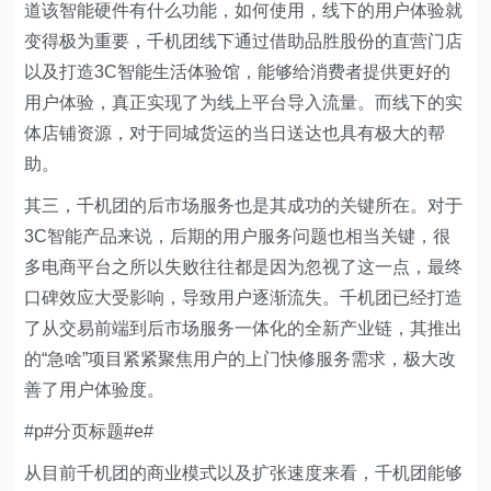
道该智能硬件有什么功能，如何使用，线下的用户体验就
变得极为重要，千机团线下通过借助品胜股份的直营门店
以及打造3C智能生活体验馆，能够给消费者提供更好的
用户体验，真正实现了为线上平台导入流量。而线下的实
体店铺资源，对于同城货运的当日送达也具有极大的帮
助。
其三，千机团的后市场服务也是其成功的关键所在。对于
3C智能产品来说，后期的用户服务问题也相当关键，很
多电商平台之所以失败往往都是因为忽视了这一点，最终
口碑效应大受影响，导致用户逐渐流失。千机团已经打造
了从交易前端到后市场服务一体化的全新产业链，其推出
的“急啥”项目紧紧聚焦用户的上门快修服务需求，极大改
善了用户体验度。
#p#分页标题#e#
从目前千机团的商业模式以及扩张速度来看，千机团能够