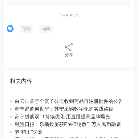
THE END
智能
电商
分享
相关内容
白云山关于全资子公司收到药品再注册批件的公告
苏宁易购何世华：苏宁采购数字化的实践路径
苏宁拼购双11持续优化 用直播提高品牌曝光
融资日报：乐播投屏获Pre-B轮数千万人民币融资
老“鸭王”失宠