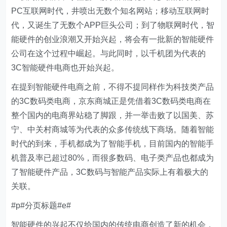
PC互联网时代，井喷出无数个知名网站；移动互联网时
代，又诞生了无数个APP巨头公司；到了物联网时代，智
能硬件的创业浪潮又开始兴起，将会有一批新的智能硬件
公司在这个过程中崛起。与此同时，以千机团为代表的
3C智能硬件电商也开始兴起。
在提到智能硬件电商之前，不得不提同样作为科技类产品
的3C数码类电商，京东商城正是凭借着3C数码类电商在
整个国内的电商界站稳了脚跟，并一举击败了以国美、苏
宁、中关村商城等为代表的众多传统线下商场。随着智能
时代的到来，手机都成为了智能手机，目前国内的智能手
机普及率已超过80%，而很多数码、电子类产品也都成为
了智能硬件产品，3C数码与智能产品实际上有着极大的
关联。
#p#分页标题#e#
智能硬件的兴起不仅给国内的传统电商创造了新的机会，