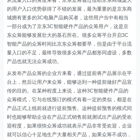
从流量入口的角度来看，京东众筹通过借助京东商城庞大
的用户入口优势获得了不错的发展，最为重要的是京东商
城拥有更多的3C电脑产品购买者，这些用户当中有相当
一部分成为了京东3C智能硬件产品的众筹用户，这是京
东众筹能够发展壮大的基石所在。很多众筹平台开启3C
智能产品的众筹时间比京东众筹都要早，但是由于平台流
量入口的不足，最终导致很多众筹产品都形同虚设，多数
产品也就无法众筹成功。
从发布产品众筹的企业方来看，通过提前将产品展示在平
台上，然后让用户来众筹，能够达到一种提前做好产品宣
传的目的。在某种程度上来说，这种3C智能硬件产品的
众筹模式，它与在线预订的模式有着一定的类似，都是在
产品正式上线前就进行提前预售。这种提前预售的模式同
时也能够帮助企业在产品正式销售前就测试出产品的受欢
迎程度，如果很快众筹成功就表示产品非常受欢迎，企业
就可以信心十足地生产大量相关产品，如果众筹不成功，