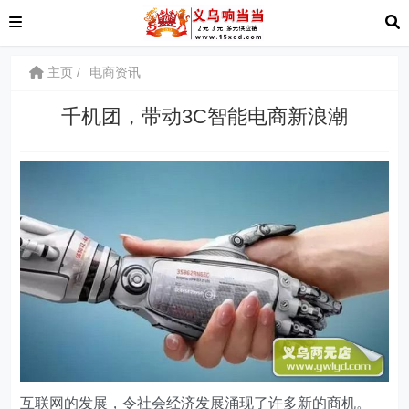
主页
电商资讯
千机团，带动3C智能电商新浪潮
互联网的发展，令社会经济发展涌现了许多新的商机。