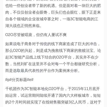
也给一些创业者带了新的机遇。但是面对着一块巨大的肥
肉，不仅仅创业者会眼馋，巨头们也会眼红，眼下正是来
自各个领域的企业攻城夺寨之时，一场3C智能电商的江
湖大战也正悄然来临。
O2O尽管被唱衰，但仍有人屡试不爽
如果说电子商务对于传统的线下商家造成了巨大的冲击，
那么O2O的兴起，则是成为挽救线下商家的救赎法宝。论
起3C智能产品线上线下结合的O2O平台，其实并不在少
数，当然刘旷在这里并不会对每一个平台都做研究分析，
而是选取最具代表性的平台作为案例来分析。
#p#分页标题#e#
千机团作为3C智能本地化O2O平台，于2015年11月底开
始运营，试运营期间陆续开通了国内六大样板城市，短短
的2个月时间就实现了在线销售额突破3亿人民币，这对于