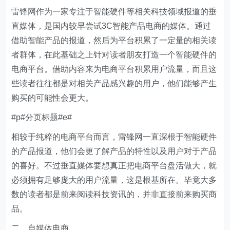
雷锋网作为一家专注于智能硬件等相关科技领域报道的垂
直媒体，是国内较早尝试3C智能产品电商的媒体。通过
借助智能产品的报道，然后为平台积累了一定量的相关读
者群体，在此基础之上针对读者朋友打造一个智能硬件的
电商平台。借助内容来为电商平台积累用户流量，而且这
些读者往往都是对相关产品感兴趣的用户，他们能够产生
购买的可能性会更大。
#p#分页标题#e#
相较于纯粹的电商平台而言，雷锋网一直深根于智能硬件
的产品报道，他们会更了解产品的特性以及用户对于产品
的喜好。不过垂直媒体要想真正把电商平台盘活做大，就
必须拥有足够庞大的用户流量，这是根基所在。毕竟大多
数的读者都是前来阅读科技资讯的，并非直接前来购买商
品。
二、自媒体电商