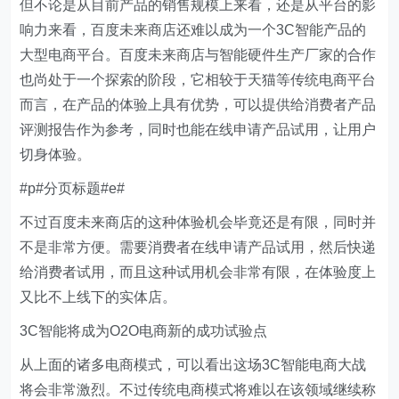
但不论是从目前产品的销售规模上来看，还是从平台的影
响力来看，百度未来商店还难以成为一个3C智能产品的
大型电商平台。百度未来商店与智能硬件生产厂家的合作
也尚处于一个探索的阶段，它相较于天猫等传统电商平台
而言，在产品的体验上具有优势，可以提供给消费者产品
评测报告作为参考，同时也能在线申请产品试用，让用户
切身体验。
#p#分页标题#e#
不过百度未来商店的这种体验机会毕竟还是有限，同时并
不是非常方便。需要消费者在线申请产品试用，然后快递
给消费者试用，而且这种试用机会非常有限，在体验度上
又比不上线下的实体店。
3C智能将成为O2O电商新的成功试验点
从上面的诸多电商模式，可以看出这场3C智能电商大战
将会非常激烈。不过传统电商模式将难以在该领域继续称