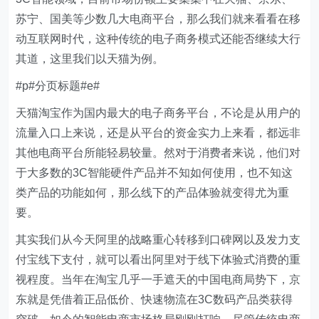
苏宁、国美等少数几大电商平台，那么我们就来看看在移
动互联网时代，这种传统的电子商务模式还能否继续大行
其道，这里我们以天猫为例。
#p#分页标题#e#
天猫淘宝作为国内最大的电子商务平台，不论是从用户的
流量入口上来说，还是从平台的资金实力上来看，都远非
其他电商平台所能轻易较量。然对于消费者来说，他们对
于大多数的3C智能硬件产品并不知如何使用，也不知这
类产品的功能如何，那么线下的产品体验就变得尤为重
要。
其实我们从今天阿里的战略重心转移到口碑网以及发力支
付宝线下支付，就可以看出阿里对于线下体验式消费的重
视程度。当年在淘宝几乎一手遮天的中国电商局势下，京
东就是凭借着正品低价、快速物流在3C数码产品类获得