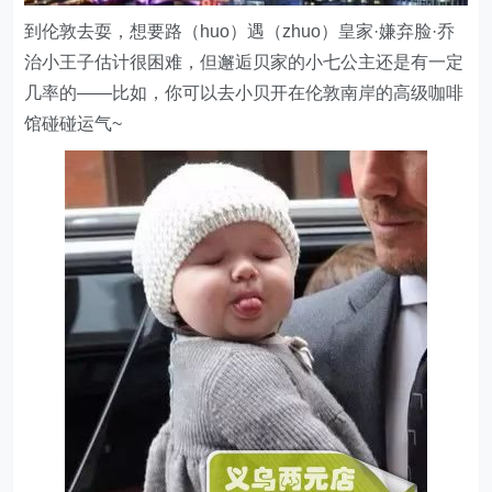
到伦敦去耍，想要路（huo）遇（zhuo）皇家·嫌弃脸·乔
治小王子估计很困难，但邂逅贝家的小七公主还是有一定
几率的——比如，你可以去小贝开在伦敦南岸的高级咖啡
馆碰碰运气~