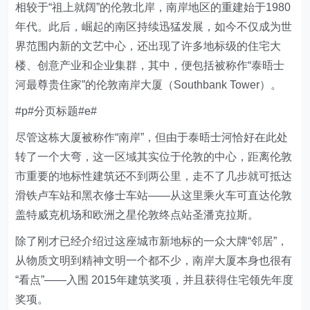
相较于“祖上就阔”的伦敦北岸，南岸地区的重建始于1980
年代。此后，崛起的南区持续迅猛发展，如今不仅成为世
界范围内新的文艺中心，还出现了许多地标级的住宅大
楼、创意产业和企业集群，其中，便包括被称作“泰晤士
河最尊贵住家”的伦敦南岸大厦（Southbank Tower）。
#p#分页标题#e#
尽管这栋大厦被称作“南岸”，但由于泰晤士河恰好在此处
转了一个大弯，这一区域其实位于伦敦的中心，距离伦敦
市重要的地标性建筑还不到两公里，走不了几步就可抵达
滑铁卢车站和黑衣修士车站——从这里乘火车可直达伦敦
盖特威克机场和欧洲之星伦敦终点站圣潘克拉斯。
除了刚才已经介绍过这座城市新地标的一众大牌“邻居”，
从物质文明到精神文明一个都不少，南岸大厦本身也很有
“看点”——入围 2015年建筑奖项，并且获得住宅领先年度
奖项。