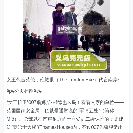
女王代言英伦，伦敦眼（The London Eye）代言南岸~
#p#分页标题#e#
“女王护卫”007詹姆斯•邦德也来鸟！看看人家的单位——
英国国家安全局，也就是通常说的“军情五处”（简称
MI5）。总部就在南岸附近的一座受到二级保护的历史建
筑“泰晤士大楼”(ThamesHouse)内，不过007先森经常出