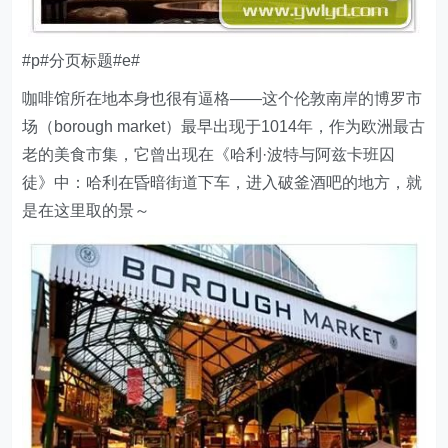
#p#分页标题#e#
咖啡馆所在地本身也很有逼格——这个伦敦南岸的博罗市
场（borough market）最早出现于1014年，作为欧洲最古
老的美食市集，它曾出现在《哈利·波特与阿兹卡班囚
徒》中：哈利在昏暗街道下车，进入破釜酒吧的地方，就
是在这里取的景～