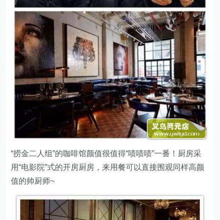
“捞金二人组”的咖啡馆颜值很值得“啧啧啧”一番！厨房采
用“电影院”式的开房厨房，来用餐可以直接围观同样高颜
值的帅厨师~