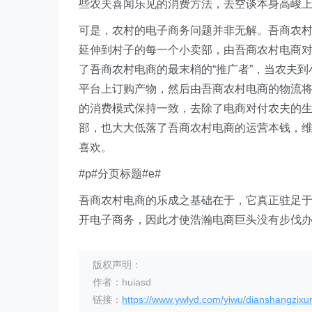
些农夫喜闻乐见的消费方法，去空谈本身高峻
可是，农村的电子商务问题并非无解。吾商农
延伸到村子的每一个小卖部，由吾商农村电商
了吾商农村电商的最末梢的“推广者”，当农夫
平台上订购产物，然后由吾商农村电商的物流
的消费模式保持一致，去除了电商对付农夫的
部，也大大低落了吾商农村电商的运营本钱，
喜欢。
#p#分页标题#e#
吾商农村电商的乐成之基础在于，它真正驻足
开电子商务，因此才使浩瀚电商巨头没有步伐
版权声明：
作者：huiasd
链接：
https://www.ywlyd.com/yiwu/dianshangzixu