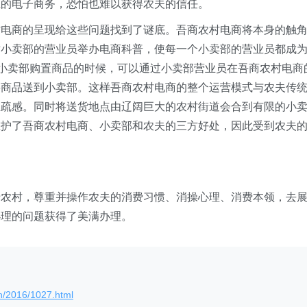
上的电子商务，恐怕也难以获得农夫的信任。
村电商的呈现给这些问题找到了谜底。吾商农村电商将本身的触
对小卖部的营业员举办电商科普，使每一个小卖部的营业员都成
到小卖部购置商品的时候，可以通过小卖部营业员在吾商农村电商
将商品送到小卖部。这样吾商农村电商的整个运营模式与农夫传
生疏感。同时将送货地点由辽阔巨大的农村街道会合到有限的小
维护了吾商农村电商、小卖部和农夫的三方好处，因此受到农夫
于农村，尊重并操作农夫的消费习惯、消操心理、消费本领，去
办理的问题获得了美满办理。
n/2016/1027.html