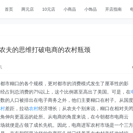
首页
两元店
10元店
小商品
小饰品
开店指南
农夫的思维打破电商的农村瓶颈
讯
到都市糊口的各个规模，更对都市的消费模式发生了厘革性的影
经占到总消费的7%以上，这个比例甚至高出了美国。可是，在
半数的人口被排出在电子商务之外，他们主要糊口在村子。从国
农村
差距，拉动
农村
经济增长；从农夫个别来说，糊口在相对关
触角伸向更遥远的处所。从电商的角度来说，在今朝都市电商云
市场就便是占领了成长先机。因此，电商进军农村市场是一个三