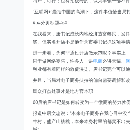
特产，可行；也有拍板砖的，认为率领干部不
“互联网+”囊括中国的高潮下，这件事值恰当局
#p#分页标题#e#
在我看来，唐书记成长内地经济造富黎民，发
奖。但实名开店不是他作为市委书记抓这项事
进一步看，为何非通过开店做示范呢？事实上
同于做网络零售，许多人一讲
电商
必讲天猫、
融业都有着同样的敦促浸染。唐书记完全可以
并且，当局对电子商务扶持的偏向需要调解和
民众打点处事才是地方官本职
60后的唐书记是如何转变为一个微商的努力敦
报道中唐文忠说：“本来电子商务在我心目中没
牛村，盛产山核桃，本来本身村里的都卖不出去
撼”。