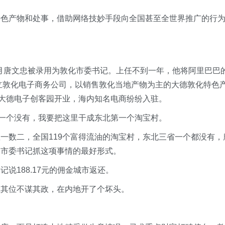
特色产物和处事，借助网络技妙手段向全国甚至全世界推广的行
2月唐文忠被录用为敦化市委书记。上任不到一年，他将阿里巴巴
创立敦化电子商务公司，以销售敦化当地产物为主的大德敦化特色
，大德电子创客园开业，海内知名电商纷纷入驻。
省一个没有，我要把这里干成东北第一个淘宝村。
一数二，全国119个富得流油的淘宝村，东北三省一个都没有，
为市委书记抓这项事情的最好形式。
说188.17元的佣金城市返还。
在其位不谋其政，在内地开了个坏头。