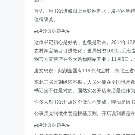
首先，唐书记进修跟上互联网潮水，发挥内地
值得褒奖。
#p#分页标题#e#
这位书记初心是好的，也很是勤奋。2014年1
农村淘宝项目引进敦化；当局出资1000万元
物官方直营店在各大购物网站开业；11月5日
唐文忠说：此刻全国有119个淘宝村，东北三
东北三省此刻经济不振，人员外流在全国也是数
书记坐不住是对的。固然实名开店未必是他作
许多人对书记开店这个做法不赞成，哪怕是唐书记
公事员克制做生意是根基原则。开店说到底是
#p#分页标题#e#