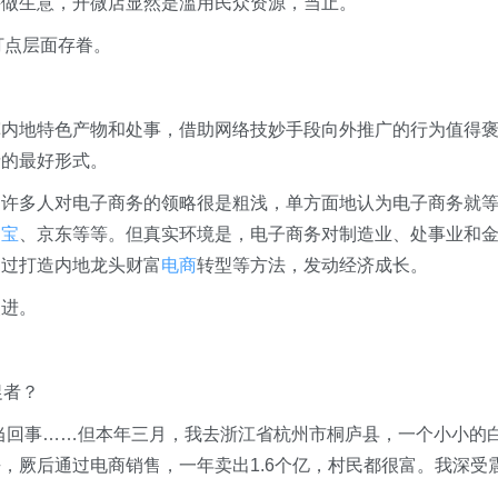
许做生意，开微店显然是滥用民众资源，当止。
打点层面存眷。
挥内地特色产物和处事，借助网络技妙手段向外推广的行为值得
情的最好形式。
，许多人对电子商务的领略很是粗浅，单方面地认为电子商务就
淘宝
、京东等等。但真实环境是，电子商务对制造业、处事业和
通过打造内地龙头财富
电商
转型等方法，发动经济成长。
改进。
促者？
当回事……但本年三月，我去浙江省杭州市桐庐县，一个小小的
，厥后通过电商销售，一年卖出1.6个亿，村民都很富。我深受