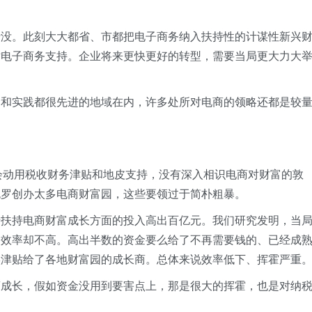
行没。此刻大大都省、市都把电子商务纳入扶持性的计谋性新兴
对电子商务支持。企业将来更快更好的转型，需要当局更大力大
念和实践都很先进的地域在内，许多处所对电商的领略还都是较
只会动用税收财务津贴和地皮支持，没有深入相识电商对财富的敦
包罗创办太多电商财富园，这些要领过于简朴粗暴。
于扶持电商财富成长方面的投入高出百亿元。我们研究发明，当
的效率却不高。高出半数的资金要么给了不再需要钱的、已经成
实津贴给了各地财富园的成长商。总体来说效率低下、挥霍严重
商成长，假如资金没用到要害点上，那是很大的挥霍，也是对纳