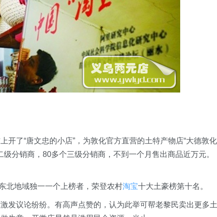
上开了“唐文忠的小店”，为敦化官方直营的土特产物店“大德敦化
个二级分销商，80多个三级分销商，不到一个月售出商品近万元。
为东北地域独一一个上榜者，荣登农村
淘宝
十大土豪榜第十名。
店激发议论纷纷。有高声点赞的，认为此举可帮老黎民卖出更多