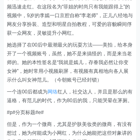
频迅速走红。在这段名为“菲姐的时尚只有我能跟得上”的
视频中，9岁的李嫣一口京腔自称“李老师”，正儿八经地与
网友分享扮装、造型和明星自拍教程，可爱的容貌瞬间俘
获一众网友，灵敏提升小网红。
她选择了在00后中最潮最火的玩耍方法——美拍，给本身
开了一个视频账号，虽然，她不是来搞怪的，而是来当老
师的。她的本性签名是“我就是嫣儿，存眷我必然让你变
女神”，她时常用小视频刷屏，有视频有真相地向各人展
示什么叫女神范儿。（今朝账号已经封锁）
一个连00后都成为
网络
红人，社交达人，并且是那么的有
逼格，有范儿的时代，作为80后的我，只能哭晕在茅厕。
#p#分页标题#e#
但是，作为一个微商，尤其是护肤美妆类的微商，有没有
想过，她为何能成为小网红，为什么她能把这些对象讲的