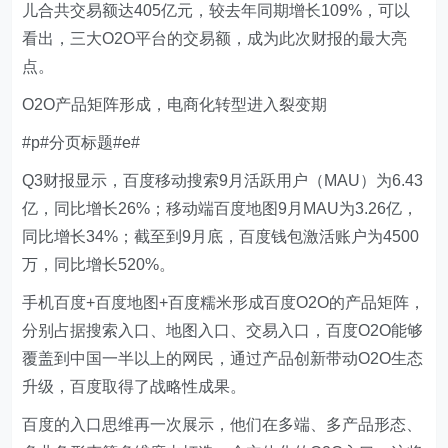
儿合共交易额达405亿元，较去年同期增长109%，可以
看出，三大O2O平台的交易额，成为此次财报的最大亮
点。
O2O产品矩阵形成，电商化转型进入裂变期
#p#分页标题#e#
Q3财报显示，百度移动搜索9月活跃用户（MAU）为6.43
亿，同比增长26%；移动端百度地图9月MAU为3.26亿，
同比增长34%；截至到9月底，百度钱包激活账户为4500
万，同比增长520%。
手机百度+百度地图+百度糯米形成百度O2O的产品矩阵，
分别占据搜索入口、地图入口、交易入口，百度O2O能够
覆盖到中国一半以上的网民，通过产品创新带动O2O生态
升级，百度取得了战略性成果。
百度的入口思维再一次展示，他们在多端、多产品形态、