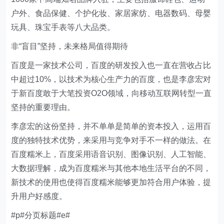
户外、食品保健、个护化妆、家居家纺、电器数码、母婴
玩具、珠宝手表等八大品类。
非“盲目”坚持，未来格局值得期待
百度是一家技术公司，百度的研发投入也一直在营收占比
中超过10%，以技术为核心生产力的百度，也是李彦宏对
于新百度敢于大笔投资O2O领域，向移动互联网转型一直
坚持的重要理由。
李彦宏的这份坚持，并不单单是简单的资本投入，运用百
度的独特技术优势，来采用与竞争对手不一样的做法。在
百度糯米上，百度采用语音识别、图像识别、人工智能、
大数据理解，成为百度糯米与其他本地生活平台的不同，
新技术的使用也使得百度糯米能够更加符合用户体验，提
升用户好感度。
#p#分页标题#e#