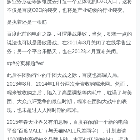
多业务形态等多维度去打造一个立体化的O2O入口，这将
不仅是百度O2O的裂变，也将是产业链级的行业裂变。
是执着还是一根筋
百度此前的电商之路，可谓屡战屡败，当然，积极一点的
说法也可以是屡败屡战。在2011年3月关闭了在线零售业
务；另一个平台乐酷天，也在2012年4月宣布关闭。
#p#分页标题#e#
此后在团购行业的千团大战之际，百度也高调入局。
2013年8月、2014年1月分两次全资收购糯米网。然而，
糯米被收购之后，陷入了高层调整等内耗中，耽误了与美
团、大众点评竞争的最佳时期，糯米在团购大战中的表
现，也未超过人人网时期的糯米。
2015年春天业界又有消息称，百度在酝酿一个新的电商
平台“百度MALL”（与天猫MALL只差两字），计划邀请
1000家中高端知名品牌入驻，主要包括服饰鞋包、运动