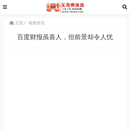
主页
电商资讯
百度财报虽喜人，但前景却令人忧