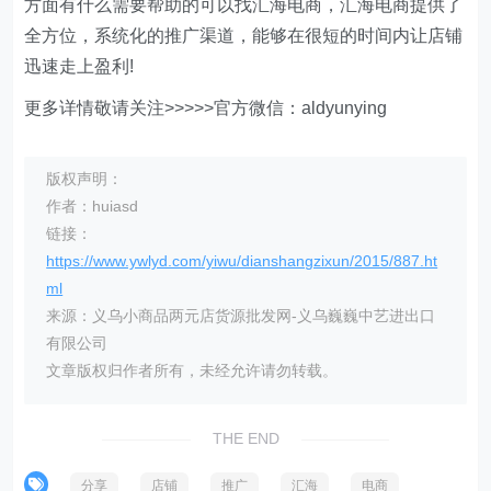
方面有什么需要帮助的可以找汇海电商，汇海电商提供了
全方位，系统化的推广渠道，能够在很短的时间内让店铺
迅速走上盈利!
更多详情敬请关注>>>>>官方微信：aldyunying
版权声明：
作者：huiasd
链接：
https://www.ywlyd.com/yiwu/dianshangzixun/2015/887.ht
ml
来源：义乌小商品两元店货源批发网-义乌巍巍中艺进出口
有限公司
文章版权归作者所有，未经允许请勿转载。
THE END
分享
店铺
推广
汇海
电商