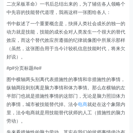
二次呆板革命》一书后总结出来的，为了辅佐各人领略个
中先容的技能替代道理，我画这样一张图给各人：
书中叙述了一个重要概念是，抉择人类社会成长的独一的
动力就是技能，技能的成长会对人类发生一个很大的替代
效应，而这个替代效应所遵循的纪律就像图中所展示那样
（虽然，这张图合用于当今计较机信息技能时代，将来欠
好说）。
#p#分页标题#e#
图中横轴两头别离代表措施性的事情和非措施性的事情，
纵轴两段则别离是脑力事情和体力事情。那么在横轴的左
半部门也就是措施性事情的这部门，无论是脑力照旧体力
的事情，城市被技能替代掉。法令
电商
就处在这个象限内
里，法令电商就是用技能替代状师的人工（措施性的脑力
劳动）。
先来看措施性的脑力劳动，其实在我们的状师事情傍边有