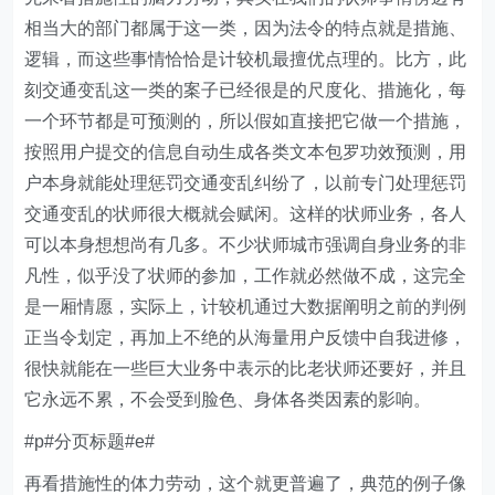
相当大的部门都属于这一类，因为法令的特点就是措施、
逻辑，而这些事情恰恰是计较机最擅优点理的。比方，此
刻交通变乱这一类的案子已经很是的尺度化、措施化，每
一个环节都是可预测的，所以假如直接把它做一个措施，
按照用户提交的信息自动生成各类文本包罗功效预测，用
户本身就能处理惩罚交通变乱纠纷了，以前专门处理惩罚
交通变乱的状师很大概就会赋闲。这样的状师业务，各人
可以本身想想尚有几多。不少状师城市强调自身业务的非
凡性，似乎没了状师的参加，工作就必然做不成，这完全
是一厢情愿，实际上，计较机通过大数据阐明之前的判例
正当令划定，再加上不绝的从海量用户反馈中自我进修，
很快就能在一些巨大业务中表示的比老状师还要好，并且
它永远不累，不会受到脸色、身体各类因素的影响。
#p#分页标题#e#
再看措施性的体力劳动，这个就更普遍了，典范的例子像