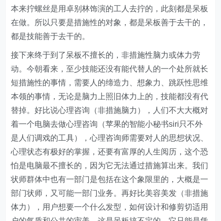
本来拧螺丝是用卓别林饰演的工人去拧的，此刻都是呆板
在做。所以只要是措施性的对象，都是呆板善于去干的，
都是技能善于去干的。
接下来终于到了呆板不擅长的，非措施性脑力或体力劳
动。今朝看来，至少技能还没有能代替人的一个处所就长
短措施性的事情，需要人的缔造力、想象力、跳跃性思维
本领的事情，无论是脑力上照旧体力上的，技能都没有代
替掉。好比说心理咨询（非措施脑力），人们不大大概对
着一个电脑去做心理咨询（苹果的智能小秘书siri只不外
是人们调戏的工具），心理咨询师需要对人的思想状况、
心理状态有极好的掌握，还要有富厚的人生阅历，这个恐
怕是电脑最不擅长的，因为它无法通过措施算出来。我们
状师群体中也有一部门是包括在这个象限里的，大概是一
部门状师，又可能一部门业务。再好比美容美发（非措施
体力），用户想要一个什么发型，如何设计和修剪切适用
户的气质和公共的审美，这是呆板搞不定的，它只能是凭