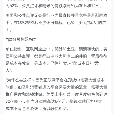
为52%，公共点评和糯米的份额别离约为30%和14%。
美团和公共点评无疑是行业内最直接并且竞争最剧烈的敌
手，在O2O规模和不少细分规模，已经上升到“仇人”的层
面。
#p#分页标题#e#
单仁指出，互联网企业中，优酷和土豆、滴滴和快的，美
团和公共点评，都是行业中老大和老二的并购，背后往往
是成本在敦促，是成本让已往的“仇人”酿成本日的“爱
人”。
“为什么会这样？因为互联网平台在形成中需要大量成本
敦促，如吸引消费者进入平台需要大量的流量，需要大量
推广用度和烧钱津贴。美团上半年曾一度月度销售额到达
70亿阁下，但当月津贴高达6亿元。烧钱津贴压力很大，
成本不肯意再烧钱，所以敦促相助。”