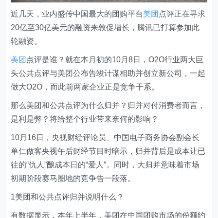
近几天，业内盛传中国最大的团购平台
美团
点评正在寻求
20亿至30亿美元的融资来敦促增长，腾讯已打算参加此
轮融资。
美团
点评是谁？就在本月初的10月8日，O2O行业两大巨
头公共点评与美团公布告竣计谋相助并创立新公司，一起
做大O2O，而此前两家企业正是竞争干系。
那么美团和公共点评为什么归并？归并对付消费者而言，
是利是弊？将给整个行业带来奈何的影响？
10月16日，央视财经评论员、中国电子商务协会副会长
单仁做客央视午后财经节目时暗示，归并背后是成本让已
往的“仇人”酿成本日的“爱人”。同时，大归并意味着市场
初期阶段赛马圈地的竞争告一段落。
1美团和公共点评归并说明什么？
有数据显示，本年上半年，美团在中国团购市场的份额约