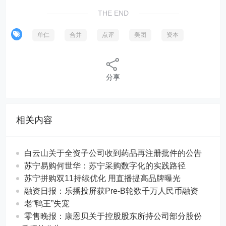
THE END
单仁
合并
点评
美团
资本
分享
相关内容
白云山关于全资子公司收到药品再注册批件的公告
苏宁易购何世华：苏宁采购数字化的实践路径
苏宁拼购双11持续优化 用直播提高品牌曝光
融资日报：乐播投屏获Pre-B轮数千万人民币融资
老“鸭王”失宠
零售晚报：康恩贝关于控股股东所持公司部分股份