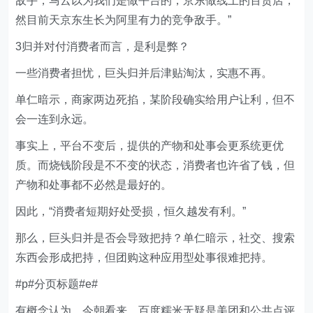
敌手，马云以为我们是做平台的，京东做线上的百货店，
然目前天京东生长为阿里有力的竞争敌手。”
3归并对付消费者而言，是利是弊？
一些消费者担忧，巨头归并后津贴淘汰，实惠不再。
单仁暗示，商家两边死掐，某阶段确实给用户让利，但不
会一连到永远。
事实上，平台不变后，提供的产物和处事会更系统更优
质。而烧钱阶段是不不变的状态，消费者也许省了钱，但
产物和处事都不必然是最好的。
因此，“消费者短期好处受损，恒久越发有利。”
那么，巨头归并是否会导致把持？单仁暗示，社交、搜索
东西会形成把持，但团购这种应用型处事很难把持。
#p#分页标题#e#
有概念认为，今朝看来，百度糯米无疑是美团和公共点评