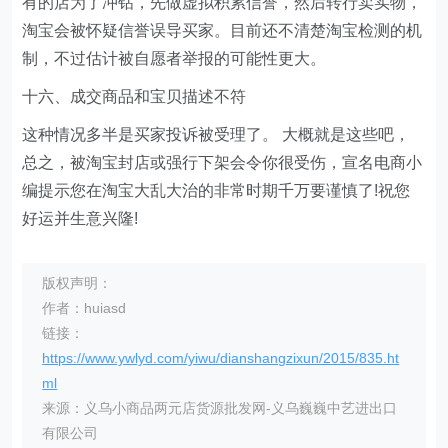
有的店为了冲钻，先做虚拟积累信誉，然后转行卖实物，
淘宝会被怀疑信誉误导买家。目前还不清楚淘宝检测的机
制，不过估计被自愿者举报的可能性更大。
十六、成交商品和宝贝描述不符
这种情况多半是买家投诉被受理了。 大概就是这些吧，
总之，被淘宝封店或强行下架会令你很受伤，宣名电商小
编提示您在淘宝大乱大治的非常时期千万要谨慎了!祝您
好运并生意兴隆!
版权声明：
作者：huiasd
链接：
https://www.ywlyd.com/yiwu/dianshangzixun/2015/835.ht
ml
来源：义乌小商品两元店货源批发网-义乌巍巍中艺进出口
有限公司