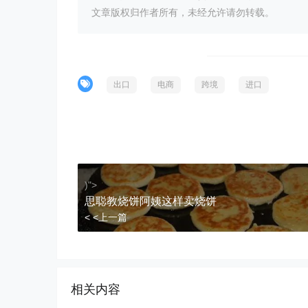
文章版权归作者所有，未经允许请勿转载。
出口
电商
跨境
进口
)">
思聪教烧饼阿姨这样卖烧饼
< <上一篇
相关内容