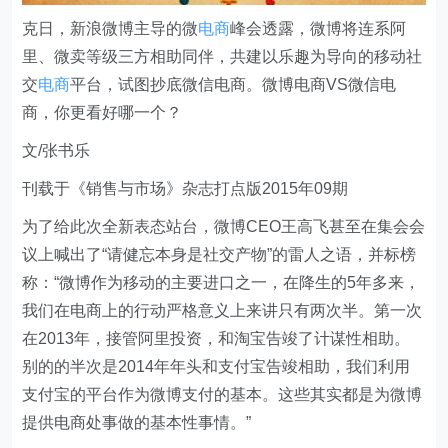
克日，新浪微博主导的微
电商
峰会透露，微博将连系阿
里、微卖等级三方相助同伴，共建以乐趣为导向的移动社
交
电商
平台，试图抄底微信电商。微博电商VS微信电
商，你更看好哪一个？
文/张书乐
刊载于《销售与市场》杂志打点版2015年09期
为了给此次全新表态站台，微博CEO王高飞甚至在集会会
议上喊出了“请健忘本身是社交产物”的雷人之语，并标榜
称：“微博作为移动的主要进口之一，在降生的5年多来，
我们在电商上的行动严格意义上来讲只有两次半。第一次
在2013年，接管阿里投资，和淘宝告竣了计谋性相助。
别的的半次是2014年年头和支付宝告竣相助，我们利用
支付宝的平台作为微博支付的基本。这些其实都是为微博
提供电商处事做的基本性事情。”