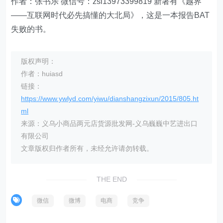
作者：张书乐 微信号：zsl13973399819 新著有《越界
——互联网时代必先搞懂的大北局》，这是一本报告BAT
失败的书。
版权声明：
作者：huiasd
链接：
https://www.ywlyd.com/yiwu/dianshangzixun/2015/805.ht
ml
来源：义乌小商品两元店货源批发网-义乌巍巍中艺进出口
有限公司
文章版权归作者所有，未经允许请勿转载。
THE END
微信
微博
电商
竞争