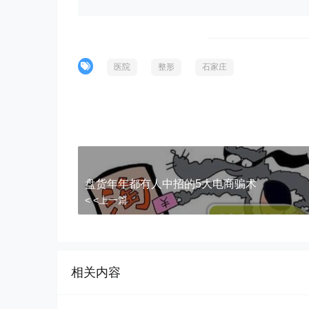
医院
整形
石家庄
)">
盘货年年都有人中招的5大电商骗术
< <上一篇
相关内容