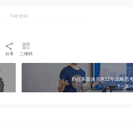
THE END
分享
二维码
)"
刘强东首谈京东12年战略思
下一篇>