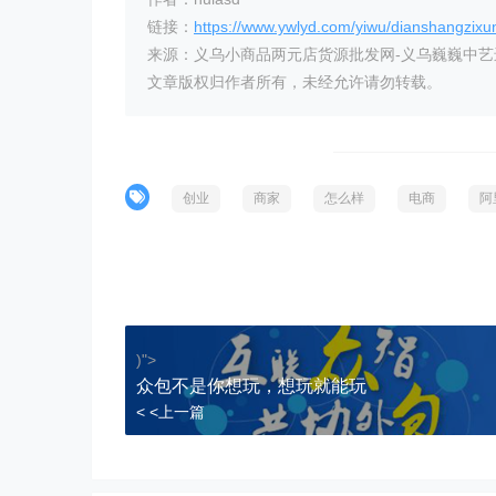
链接：
https://www.ywlyd.com/yiwu/dianshangzixu
来源：义乌小商品两元店货源批发网-义乌巍巍中
文章版权归作者所有，未经允许请勿转载。
创业
商家
怎么样
电商
阿
)">
众包不是你想玩，想玩就能玩
< <上一篇