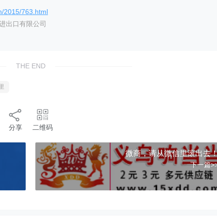
n/2015/763.html
艺进出口有限公司
THE END
里
分享
二维码
微商，请从微信里滚出去
下一篇>