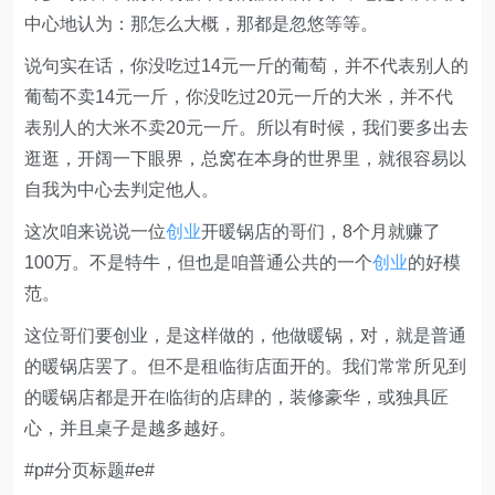
中心地认为：那怎么大概，那都是忽悠等等。
说句实在话，你没吃过14元一斤的葡萄，并不代表别人的
葡萄不卖14元一斤，你没吃过20元一斤的大米，并不代
表别人的大米不卖20元一斤。所以有时候，我们要多出去
逛逛，开阔一下眼界，总窝在本身的世界里，就很容易以
自我为中心去判定他人。
这次咱来说说一位
创业
开暖锅店的哥们，8个月就赚了
100万。不是特牛，但也是咱普通公共的一个
创业
的好模
范。
这位哥们要创业，是这样做的，他做暖锅，对，就是普通
的暖锅店罢了。但不是租临街店面开的。我们常常所见到
的暖锅店都是开在临街的店肆的，装修豪华，或独具匠
心，并且桌子是越多越好。
#p#分页标题#e#