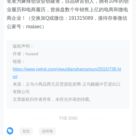
笔者为麻辣创业会创建者，自品牌首创人，拥有10年的创
业履历和电商履历，曾操盘数个年销售上亿的电商和微电
商企业！（交换加Q或微信：191315089，接待存眷微信
公家号：malaec）
版权声明：
作者：huiasd
链接：
https://www.ywlyd.com/yiwu/dianshangzixun/2015/738.ht
ml
来源：义乌小商品两元店货源批发网-义乌巍巍中艺进出口
有限公司
文章版权归作者所有，未经允许请勿转载。
THE END
创业
这样做