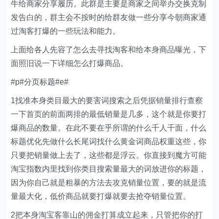
牛给商家分享履历。此群是主要是商家之间举办交换克制
发告白的，群主会不按时的给群友做一些分享今朝商家通
过淘客打爆的一些玩法和能力。
上面给各人先容了怎么去寻找淘客和给本身商品曝光，下
面照旧说一下详细怎么打爆商品。
#p#分页标题#e#
1找准本身类目最大的要害词搜索之后凭据销量排行查察
一下首页的前面两排的最低销量是几多，这个就是你要打
爆商品的数量。在此不要在乎所谓的什么千人千面，什么
标题优化先做什么长尾词找什么黄金词商品权重这些，你
只要把销量做上去了，这些都是浮云。你直接到魔方可能
淘宝指数内里找到你类目搜索量最大的词放进你的标题，
因为你自己就是粗暴的方法去攻克销量位置，要的就是流
量最大化，低价商品就要打爆就要去抢夺销量位置。
2把本身淘宝客靠山的佣金打算成立起来，只管把你的打