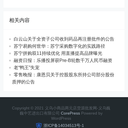
相关内容
白云山关于全资子公司收到药品再注册批件的公告
苏宁易购何世华：苏宁采购数字化的实践路径
苏宁拼购双11持续优化 用直播提高品牌曝光
融资日报：乐播投屏获Pre-B轮数千万人民币融资
老“鸭王”失宠
零售晚报：康恩贝关于控股股东所持公司部分股份
质押的公告
Copyright © 2021 义乌小商品两元店货源批发网-义乌巍
巍中艺进出口有限公司
CorePress
Powered by
WordPress
浙ICP备14034513号-1