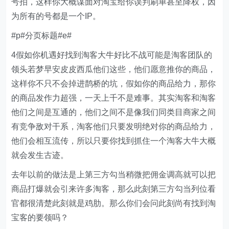
号拍，这样你大概谋面对淘宝给你误判刷单甚至降权，因
为所有的号都是一个IP。
#p#分页标题#e#
4假如你机遇好找到淘客大牛好比不战可能是淘客团队的
领头若梦早安皮皮西瓜他们这些，他们愿意推你的商品，
这样你不只不会掉进鹊桥的坑，假如你的商品给力，那你
的商品发作力超强，一天上千不是难事。其实淘客和淘客
他们之间是互通的，他们之间不是像我们同类目商家之间
有竞争敌对干系，淘客他们只要发明绝对你的商品给力，
他们会相互流传，所以只要你找到抓住一个淘客大牛大概
就会发生古迹。
去年以前的做法是上第三方勾当稍微把佣金调高就可以把
商品打爆就会引来许多淘客，那么此刻第三方勾当列位看
官都很清楚此刻就是鸡肋。那么你们会问此刻尚有找到淘
宝客的要领吗？