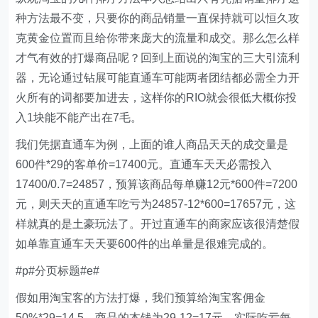
种方法最不变，只要你的商品销量一直保持就可以恒久攻
克黄金位置而且给你带来庞大的流量和成交。那么怎么样
才气有效的打爆商品呢？回到上面说的淘宝的三大引流利
器，无论通过钻展可能直通车可能两者团结都必需全力开
火所有的词都要加进去，这样你的RIO就会很低大概你投
入1块能不能产出在7毛。
我们凭据直通车为例，上面的谁人商品天天的成交量是
600件*29的客单价=17400元。直通车天天必需投入
17400/0.7=24857，预算该商品每单赚12元*600件=7200
元，则天天的直通车吃亏为24857-12*600=17657元，这
样就真的是土豪玩法了。开过直通车的商家应该很清楚假
如单靠直通车天天要600件的出单量是很难完成的。
#p#分页标题#e#
假如用淘宝客的方法打爆，我们预算给淘宝客佣金
50%*29=14.5，商品的本钱为29-12=17元，实际吃亏每