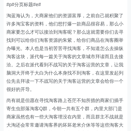
#p#分页标题#e#
淘蓝海认为，大商家他们的资源富厚，之前自己就积聚了
许多淘宝客的资料，他们想打爆一款商品很容易，那么小
商家要怎么才可以接洽到淘客呢？那么这就需要你们去寻
找到可以给你们淘客资源的朱紫，给你们商品在淘客圈举
办曝光。本人也是当初苦苦寻找淘客，不知道怎么去操纵
淘客这块，派代每一篇关于淘客的文章城市拜读而且去接
洽。之后在派代看到不战写的关于淘客运营的文章，让我
脑洞大开终于大白为什么本身找不到淘客，在这里发起列
位先去拜读一下不战写的关于淘客运营的文章会给你一个
很好的开导。
尚有就是但愿在寻找淘客路上苍茫不知所措的商家们插手
寄生虫部落淘客Q群，今朝一共有五个群，内里大部门是
商家虽然也有一些大淘客埋没在内里，而且群主不战就是
大淘还会常常邀请淘客界的坏坏老米介休等等这些淘客大