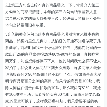
2上第三方勾当去给本身的商品曝光一下，常常介入第三
方勾当的商家很清楚，本年的第三方勾当结果差强人意，
结果就和官方的每天特价差不多，起码每天特价还不会赔
本勾当销量照旧有权重。
3介入鹊桥高佣勾当给本身商品曝光吸引淘客来推本身的
商品，鹊桥内里鱼龙稠浊，从鹊桥的开通不知道做死了几
多商家，前段时间我一个做运营的伴侣，把他们公司的一
款出厂26的商品拿去报29块80%-90%的高佣，直接吃亏
两万多，勾当想停都停不下来，他其时问我怎么样不让人
家拍了，我说要么你商品下架要么删除。许多商家大概会
说我报百分之90的高佣限购不就行了么。假如我是淘客发
明你商品是百分之90的高佣，如果你的商品是100块，我
除去同盟在佣金内里扣除的10%，那么我尚有81%，我觉
察100块推不动，我直接给买家60包邮，而我只需要给商
家19元就可以了，这样我还赚41块，我只需要不断的换