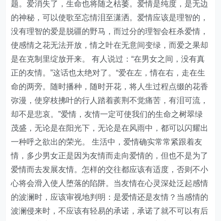
题。爱消失了，生命也将随之枯萎。爱情是纯度，是无边
的神秘，可以使歌至忘情泪至潇洒。爱情应该是理智的，
没有理智的爱是脱疆的野马，而过分的理智会枉杀爱情，
使感情之花无法开放，情之叶在无意间变绿，而爱之果却
是在克制里绽放开来。 有人说过：“在男女之间，没有真
正的友情。”这话也太绝对了。“爱在左，情在右，走在生
命的两旁。随时播种，随时开花，将人生过程点缀的花香
弥漫，使穿枝拂叶的行人踏着蒺荆不觉痛苦，有泪可流，
却不是悲哀。”爱情，友情一定可使我们的生命之树翠绿
茂盛，无论是在阳光下，无论是在风雨中，都可以闪耀出
一种呼之欲出的荣光。 生活中，爱情确实常常紧跟着友
情，多少男女正是因为友情而走向爱情的，但也不是为了
爱情而去发展友情。怎样的交往都应该有适度，否则不小
心将会滑入使人堕落的陷阱。当友情在心灵深处泛起感情
的波澜时，应该审视地判明：是爱情还是友情？当感情的
波澜侵来时，不应该有轻易的承诺，承诺了就不可以有后