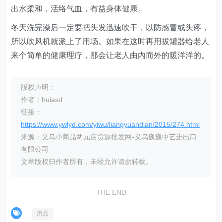
出水柔和，活络气血，有益身体健康。
冬天洗完澡后一定要把头发迅速吹干，以防感冒或头疼，
所以吹风机就派上了用场。如果在这时再用拔罐器给老人
来个简单的健康理疗，那会让老人由内而外的暖洋洋的。
版权声明：
作者：huiasd
链接：
https://www.ywlyd.com/yiwu/liangyuandian/2015/274.html
来源：义乌小商品两元店货源批发网-义乌巍巍中艺进出口
有限公司
文章版权归作者所有，未经允许请勿转载。
THE END
用品