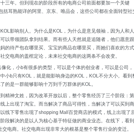
现在才十三年。但到现在的阶段所有的电商公司前面都要加一个关键
司包括耳熟能详的阿里、京东、唯品会，这些公司都在全面转型社
KOL影响别人。为什么是KOL，为什么是意见领袖，因为人和
就可以带领团队拿到结果。而有些人天然就是追随者，他们愿意
宝妈的待产包在哪里买、宝宝的商品在哪里买，而她们喜欢的方
对社交电商的盖棺定论，未来社交电商的这两条不会改变。
更具像化，小b有很多的类型，可以是个体的创业者，可以是公司，
小b只有KOL，就是能影响身边的KOL，KOL不分大小。看到
了的是一群能够影响十万到千万群体的KOL。
明到精神文姓，因为改革开放以后，整个零售经历了三个阶段：
，线上出现了淘宝。而当解决了商品可得性，当解决了可以买到
下零售出现了shopping Mall百货商店的模式，线上出现了
个阶段解决的是以人为核心基于特征做的商业业态。在线下，看
上出现了社交电商。社交电商出现非常大的根基是整个零售行业的变迁。