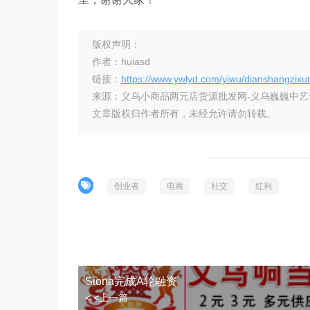
版权声明：
作者：huiasd
链接：
https://www.ywlyd.com/yiwu/dianshangzixu
来源：义乌小商品两元店货源批发网-义乌巍巍中
文章版权归作者所有，未经允许请勿转载。
创业者
电商
社交
红利
Siona完成A轮融资
< <上一篇