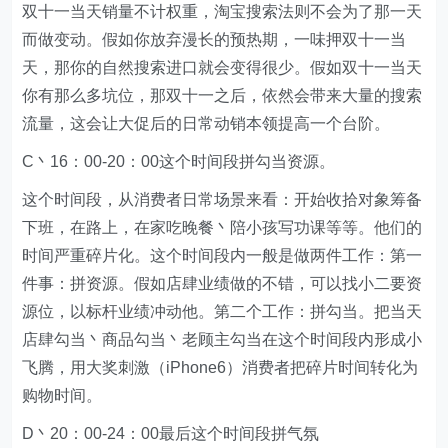
双十一当天销量不计权重，淘宝搜索法则不会为了那一天
而做变动。假如你放弃漫长的预热期，一味押双十一当
天，那你的自然搜索进口就会变得很少。假如双十一当天
你有那么多坑位，那双十一之后，依然会带来大量的搜索
流量，这会让大促后的日常动销本领提高一个台阶。
C丶16：00-20：00这个时间段拼勾当资源。
这个时间段，从消费者日常场景来看：开始收拾对象筹备
下班，在路上，在家吃晚餐丶陪小孩写功课等等。他们的
时间严重碎片化。这个时间段内一般是做两件工作：第一
件事：拼资源。假如店肆业绩做的不错，可以找小二要资
源位，以标杆业绩冲动他。第二个工作：拼勾当。把当天
店肆勾当丶商品勾当丶老顾主勾当在这个时间段内形成小
飞腾，用大奖刺激（iPhone6）消费者把碎片时间转化为
购物时间。
D丶20：00-24：00最后这个时间段拼气氛