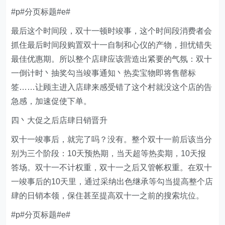
#p#分页标题#e#
最后这个时间段，双十一顿时竣事，这个时间段消费者会
抓住最后时间段购置双十一自制和心仪的产物，担忧错失
最佳优惠期。所以整个店肆应该营造出紧要的气氛：双十
一倒计时丶抽奖勾当竣事通知丶热卖宝物即将售罄标
签……让顾主进入店肆来感受错了这个村就没这个店的告
急感，加速促使下单。
四丶大促之后店肆日销晋升
双十一竣事后，就完了吗？没有。整个双十一前后该当分
别为三个阶段：10天预热期，当天超等热卖期，10天报
答场。双十一不计权重，双十一之后又管帐权重。在双十
一竣事后的10天里，通过采纳出色继承等勾当提高整个店
肆的日销本领，保住甚至提高双十一之前的搜索坑位。
#p#分页标题#e#