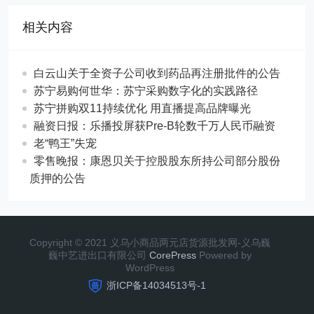
相关内容
白云山关于全资子公司收到药品再注册批件的公告
苏宁易购何世华：苏宁采购数字化的实践路径
苏宁拼购双11持续优化 用直播提高品牌曝光
融资日报：乐播投屏获Pre-B轮数千万人民币融资
老“鸭王”失宠
零售晚报：康恩贝关于控股股东所持公司部分股份
质押的公告
Copyright © 2021 义乌小商品两元店货源批发网-义乌巍
巍中艺进出口有限公司
CorePress
Powered by
WordPress
浙ICP备14034513号-1