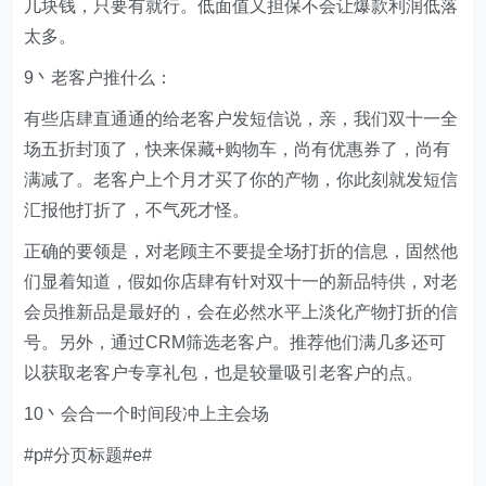
几块钱，只要有就行。低面值又担保不会让爆款利润低落
太多。
9丶老客户推什么：
有些店肆直通通的给老客户发短信说，亲，我们双十一全
场五折封顶了，快来保藏+购物车，尚有优惠券了，尚有
满减了。老客户上个月才买了你的产物，你此刻就发短信
汇报他打折了，不气死才怪。
正确的要领是，对老顾主不要提全场打折的信息，固然他
们显着知道，假如你店肆有针对双十一的新品特供，对老
会员推新品是最好的，会在必然水平上淡化产物打折的信
号。另外，通过CRM筛选老客户。推荐他们满几多还可
以获取老客户专享礼包，也是较量吸引老客户的点。
10丶会合一个时间段冲上主会场
#p#分页标题#e#