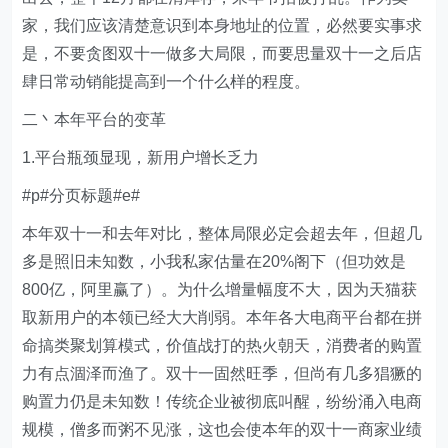
家，我们应该清楚意识到本身地址的位置，必然要实事求
是，不要贪图双十一做多大局限，而要思量双十一之后店
肆日常动销能提高到一个什么样的程度。
二丶本年平台的变革
1.平台瓶颈显现，新用户增长乏力
#p#分页标题#e#
本年双十一和去年对比，整体局限必定会超去年，但超几
多是照旧未知数，小我私家估量在20%阁下（但功效是
800亿，阿里赢了）。为什么增量幅度不大，因为天猫获
取新用户的本领已经大大削弱。本年各大电商平台都在拼
命搞类聚划算模式，价值战打的热火朝天，消费者的购置
力有点涸泽而渔了。双十一固然旺季，但尚有几多猖獗的
购置力仍是未知数！传统企业被彻底叫醒，纷纷涌入电商
规模，僧多而粥不见涨，这也会使本年的双十一商家业绩