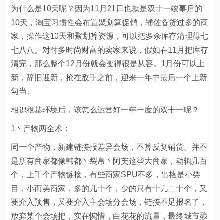
为什么是10天呢？因为11月21日也就是双十一竣事后的
10天，淘宝习惯性会布置聚划算促销，辅佐备货过多的商
家，操作这10天和聚划算资源，可以把多余库存清理得七
七八八。对付多时尚财富的卖家来说，假如在11月把库存
清完，那么整个12月份就会变得很是从容。1月份可以上
新，辞旧迎新，抢在敌手之前，迎来一年中最后一个上新
勾当。
相识根基环境后，该怎么运营好一年一度的双十一呢？
1丶产物两全术：
同一个产物，新建链接报差异会场，不算反复铺货。并不
是所有商家都像韩都丶裂帛丶阿芙这些大商家，动辄几百
个，上千个产物链接，有些商家SPU不多，出格是小类
目，小而美商家，多的几十个，少的只有十几二十个，又
要介入预售，又要介入主会场分会场，链接不足报名了，
放弃某个会场把，实在惋惜，白花花的流量，最终城市酿