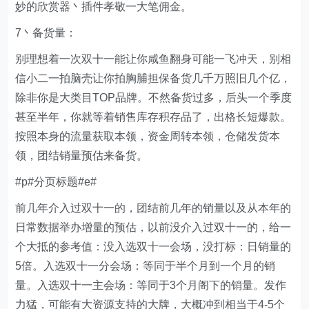
妙的欣赏器丶插件孝敬一大笔佣金。
7丶备货量：
别理想着一次双十一能让你咸鱼翻身可能一飞冲天，别相
信小二一拍脑壳让你拍胸脯担保备货几千万照旧几个亿，
除非你是大类目TOP品牌。不然备货过多，后头一个季度
甚至半年，你就等着销售库存积存品了，出格长短爆款。
按照本身的流量获取本领，资金周转本领，仓储发货本
领，团结销量预估来备货。
#p#分页标题#e#
前几年介入过双十一的，团结前几年的销量以及从本年的
日常数据举办增量的预估，以前没介入过双十一的，给一
个大抵的参考值：没入选双十一会场，没打标：日销量的
5倍。入选双十一分会场：等同于半个月到一个月的销
量。入选双十一主会场：等同于3个月阁下的销量。发作
力猛，可能有大资源支持的大牌，大概冲到相当于4-5个