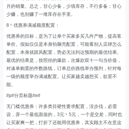
月的销量。总之，甘心少备，少填库存，不行多备；甘心
少赚，也别赚了一堆库存在手里。
8丶优惠券满减额度配置：
优惠券的目标，是为了让单个买家多买几件产物，提高客
单价。假如仅仅是本身拍脑壳配置，可能看别人店肆怎么
配置，本身就跟风配置，势必无法到达预期的最优结果。
最优的结果是，按照你的爆款，次爆款双十一勾当价值，
对凑单购置的件数路线，订单总价路线举办预判，针对每
一级的额度举办满减配置。让买家越卖越想买，欲罢不
能。
#p#分页标题#e#
无门槛优惠券：许多类目硬性要求配置，没步伐，必需
设，弄一个最低面值的，3元丶5元，一个是交差，同时也
让买家爽一把，打折了还能用优惠券，其实顾主不在意这