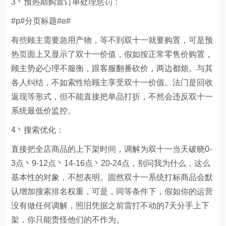
3丶预热期购置订单处理惩罚：
#p#分页标题#e#
有些顾主需要急用产物，等不到双十一就要购置，可是预
热页面上又显示了双十一价值，假如按正常零售价购置，
顾主势必心理不服衡，跟客服翻番砍价，两边都烦。与其
各人纠结，不如索性给顾主享受双十一价值。法门是回收
返现等形式，但不能直接把单品打折，不然会违反双十一
系统最低价监控。
4丶搜索优化：
直接把全店商品的上下架时间，调解为双十一当天破晓0-
3点丶9-12点丶14-16点丶20-24点，别问我为什么，这么
基本性的对象，不想表明。固然双十一系统打标商品会默
认增加搜索排名权重，可是，同等条件下，假如你的运营
没有做任何调解，照旧凭据之前雷打不动的7天分手上下
架，你只能责怪他们的不作为。