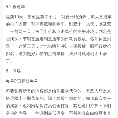
5丶直通车：
提前10天，甚至提前半个月，就要开始预热，加大直通车
的推广力度，引导保藏和购物车。到双十一当天，以及双
十一前两三天，按照出价和点击单价的竞争环境，判定是
否淘汰丶节制甚至遏制直通车的日耗费投放。假如你直到
双十一这两三天，才急哄哄的冲进去猛投放，跟同行猛抢
排名，遭受翻好几倍的点击单价，我只能说你们太土豪
了。
6丶淘客：
#p#分页标题#e#
不要觉得所有的淘客都是给你带来代价的，有些人只是来
搭你双十一顺风车的。除了给长年相助的，知道真实身份
的淘客丶返利网站保持高佣金打算，其他通用打算丶不明
身份的淘客，一律调到最低佣金，不然你会白白给莫名其