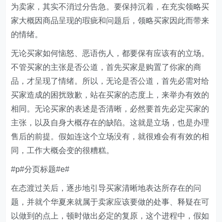
为卖家，其实不消过分告急。要保持沉着，在充实领略买
家大概因商品呈现的瑕疵和问题后，领略买家因此而带来
的情绪。
无论买家如何恼怒、恶语伤人，都要保有应该有的立场。
不管买家的主张是否公道，首先买家是购置了你家的商
品，才呈现了情绪。所以，无论是否公道，首先必需对给
买家造成的困扰致歉，站在买家的态度上，来举办有效的
相同。无论买家的表述是否清晰，必然要首先必定买家的
主张，以及自身大概存在的缺陷。这就是立场，也是办理
售后的前提。假如连这个立场没有，就很难会有有效的相
同，工作大概会变的很糟糕。
#p#分页标题#e#
在态渡过关后，逐步地引导买家清晰地表达所存在的问
题，并就个华夏来就属于卖家应该要做的处事、释疑在可
以做到的点上，顿时做出必定的复原，这个进程中，假如