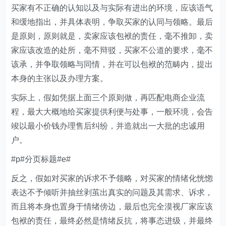
买家有不正确的认知以及与实际有进出的环境，应该语气
和缓地指出，并具体表明，争取买家的认同与领略。最后
是原则，原则就是，卖家应该包袱的责任，毫不推卸，卖
家应该改造的处所，毫不辩驳，买家不公道的要求，毫不
该承，并争取领略与同情，并在可以包袱的范畴内，提出
本身的主张以及办理方案。
实际上，假如凭据上面三个原则做，再匹配电商企业流
程，最大大概地给买家提供利便与处事，一般环境，会告
竣以最小价钱办理售后纠纷，并造就出一大批的忠诚用
户。
#p#分页标题#e#
反之，假如对买家的诉求不予领略，对买家的情绪化恍惚
表达不予倾听并抽丝剥茧出真实的问题及其需求、诉求，
而且将本身也置身于情绪傍边，最后也完全漠视厂家应该
包袱的责任，最终必然是情绪反抗，将事态进级，并最终