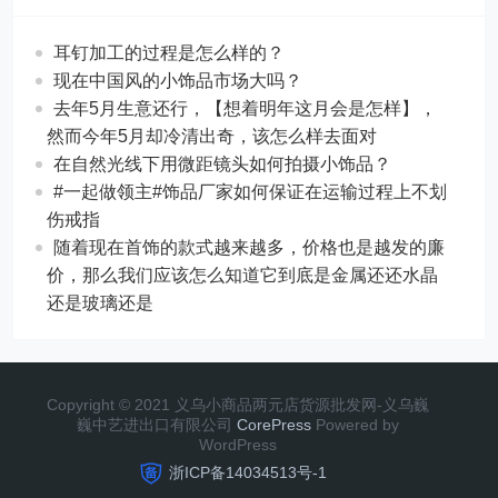
耳钉加工的过程是怎么样的？
现在中国风的小饰品市场大吗？
去年5月生意还行，【想着明年这月会是怎样】，
然而今年5月却冷清出奇，该怎么样去面对
在自然光线下用微距镜头如何拍摄小饰品？
#一起做领主#饰品厂家如何保证在运输过程上不划
伤戒指
随着现在首饰的款式越来越多，价格也是越发的廉
价，那么我们应该怎么知道它到底是金属还还水晶
还是玻璃还是
Copyright © 2021 义乌小商品两元店货源批发网-义乌巍
巍中艺进出口有限公司
CorePress
Powered by
WordPress
浙ICP备14034513号-1