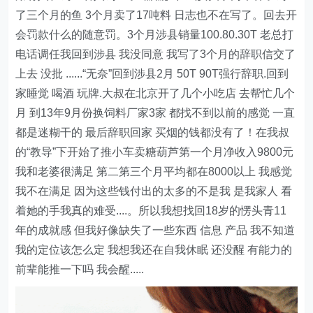
了三个月的鱼 3个月卖了17吨料 日志也不在写了。回去开
会罚款什么的随意罚。3个月涉县销量100.80.30T 老总打
电话调任我回到涉县 我没同意 我写了3个月的辞职信交了
上去 没批 ......“无奈”回到涉县2月 50T 90T强行辞职.回到
家睡觉 喝酒 玩牌.大叔在北京开了几个小吃店 去帮忙几个
月 到13年9月份换饲料厂家3家 都找不到以前的感觉 一直
都是迷糊干的 最后辞职回家 买烟的钱都没有了！在我叔
的“教导”下开始了推小车卖糖葫芦第一个月净收入9800元
我和老婆很满足 第二第三个月平均都在8000以上 我感觉
我不在满足 因为这些钱付出的太多的不是我 是我家人 看
着她的手我真的难受....。所以我想找回18岁的愣头青11
年的成就感 但我好像缺失了一些东西 信息 产品 我不知道
我的定位该怎么定 我想我还在自我休眠 还没醒 有能力的
前辈能推一下吗 我会醒.....