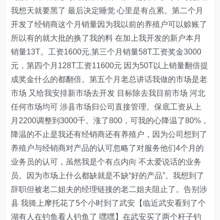
我想天就要黑了 最后决定睡觉 心里是有点累。第二个月
开发了经销商这个月销量因为我以前的养殖户可以赊账了
所以有的就大批的换了我的料 在加上我开发的新户本月
销量13T。工资1600元.第三个月销量58T工资奖金3000
元，第四个月128T工资11600元 因为50T以上销量翻倍提
成奖金什么的都翻倍。第五个月老总讲话我做的市场是老
市场 又给我安排新市场去开发 目标除去我目前市场 河北
任何市场均可 涉县市场归公司直接管理。保底工资从上
月2200调整到3000千。涨了800，可我的心降温了80%，
降温的不止是我还有经销商还有养殖户，因为公司想到了
养殖户与经销商对产品的认可忽略了对服务他们4个月的
业务员的认可，虽然我是个有点内向 不太爱说话的业务
员。因为市场上什么都缺就是不缺“好的产品”。我想到了
辞职但被老二姐夫的经理链接的老二姐夫阻止了。告别涉
县 我骑上摩托花了5个小时到了武安【临近武安看到了个
湖有人在钓鱼看人钓鱼了 嘿嘿】在武安买了两个杆子钓