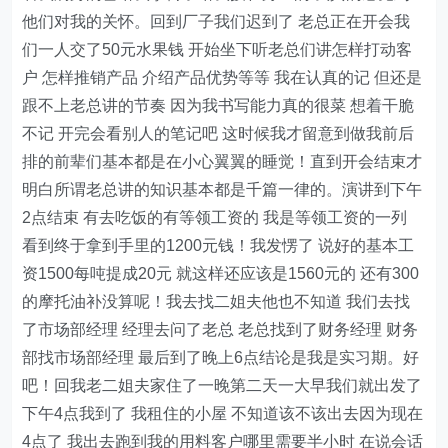
他们对我的关怀。回到厂子我们迟到了 老总正在开会我
们一人交了50元水果钱 开始坐下听老总们讲怎样打动客
户 怎样推销产品 介绍产品优势等等 我在认真的记 但还是
跟不上老总讲的节奏 因为我书写能力真的很菜 想着干脆
不记 开完会看别人的笔记吧 这时候我才留意到做我前后
排的前辈们基本都是在小心翼翼的睡觉！直到开会结束才
明白所谓老总讲的知识基本都是千篇一律的。演讲到下午
2点结束 有去吃饭的有等领工资的 我是等领工资的一列
看到终于拿到手里的1200元钱！我发愣了 说好的基本工
资1500每吨提成20元 就这样还应该是1560元的 还有300
的摩托油补没算呢！我去找二姐夫他也不知道 我们去找
了市场部经理 经理去问了老总 老总找到了财务经理 财务
部找市场部经理 最后到了晚上6点结论是我是实习期。好
吧！回我老二姐夫家住了一晚第二天一大早我们就出发了
下午4点我到了 我租住的小屋 不知道该不该出去因为现在
4点了 我出去跑到我的用料客户哪里需要半小时 在说会话