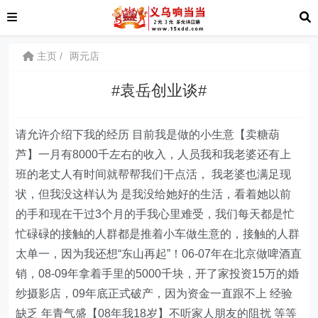
主页
两元店
#袁岳创业谈#
请允许介绍下我的经历 目前我是做的小生意【卖糖葫
芦】一月有8000千左右的收入，人员我和我老婆还有上
班的老丈人有时间就帮帮我们干点活， 我老婆也满足现
状，但我没这样认为 是我没给她好的生活，看着她以前
的手和现在干过3个月的手我心里难受，我们每天都是忙
忙碌碌的接触的人群都是推着小车做生意的，接触的人群
太单一，因为我还想“东山再起”！06-07年在北京做啤酒直
销，08-09年拿着手里的5000千块，开了家投资15万的婚
纱摄影店，09年底正式破产，因为资金一直跟不上 经验
缺乏 年青气盛【08年我18岁】不听家人朋友的阻扰 等等