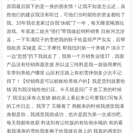
原因最后留下的是一身的朋友情！让我不知道怎么还，虽
然他们的建议我没有听过，可他们当时能给的资金都给了
我。10年我在老家过自我“休眠”了一年，每天睡觉喝酒玩
游戏。年底老二姐夫“强行”带我做起饲料销售 目标河北涉
县，一下车满院子的雪把我的鞋子给盖得严严实实，后帮
我租房 买铺盖 买二手摩托 帮我找到第一个养猪户 演示了
一边“忽悠”扔下我就走了，我第一个月销售业绩3T，因新
产品没有经销商愿意接 所以这三吨料是我一袋袋用摩托
车带到养殖户哪里 山区村庄路上有积雪摔倒多少次不记
得了！【经销商是可以赊账给养殖户的】我是货到就要给
钱 因为我没钱给他们压。今天就是回厂子发工资的时候
了 我没起床有点发烧 躺在床上看起来公司要我们写每天
的工作日志， 我哭了 又睡着了 再醒来的时候我感觉我满
身都是劲，我感觉我很成功，也许是因为第一次成功吧。
每天我都有收获 料送到有让吃饭的有给倒水喝的 有的看
着我满身的雪给我拿褥子给我披在身上的 我真的感觉到