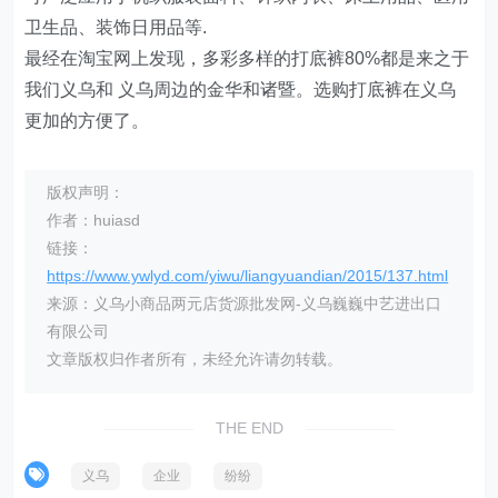
卫生品、装饰日用品等.
最经在淘宝网上发现，多彩多样的打底裤80%都是来之于
我们义乌和 义乌周边的金华和诸暨。选购打底裤在义乌
更加的方便了。
版权声明：
作者：huiasd
链接：
https://www.ywlyd.com/yiwu/liangyuandian/2015/137.html
来源：义乌小商品两元店货源批发网-义乌巍巍中艺进出口
有限公司
文章版权归作者所有，未经允许请勿转载。
THE END
义乌
企业
纷纷