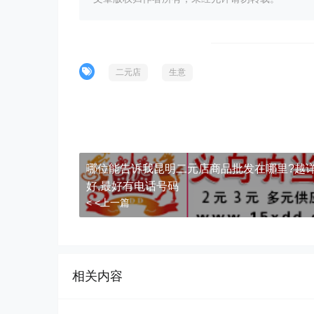
二元店
生意
哪位能告诉我昆明二元店商品批发在哪里?越
好,最好有电话号码
< <上一篇
相关内容