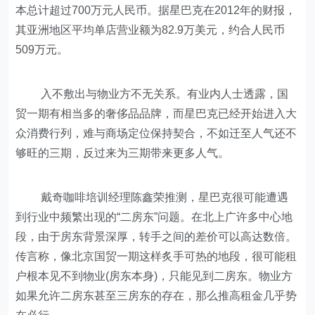
本总计超过700万元人民币。据星巴克在2012年的财报，
其亚洲地区平均单店营业额为82.9万美元，约合人民币
509万元。
入不敷出与物业方不无关系。有业内人士透露，国
贸一期有相当多的奢侈品品牌，而星巴克已经开始进入大
众消费行列，难与商场定位保持契合，不如迁至人气还不
够旺的三期，反过来为三期带来更多人气。
戴奇咖啡培训经理陈鑫荣推测，星巴克很可能遭遇
到行业中频繁出现的“二房东”问题。在北上广许多中心地
段，由于房东背景深厚，转手之间的差价可以高达数倍。
传言称，像北京国贸一期这样炙手可热的地段，很可能租
户根本见不到物业(房东本身)，只能见到二房东。物业方
如果允许二房东甚至三房东的存在，那么推高租金几乎势