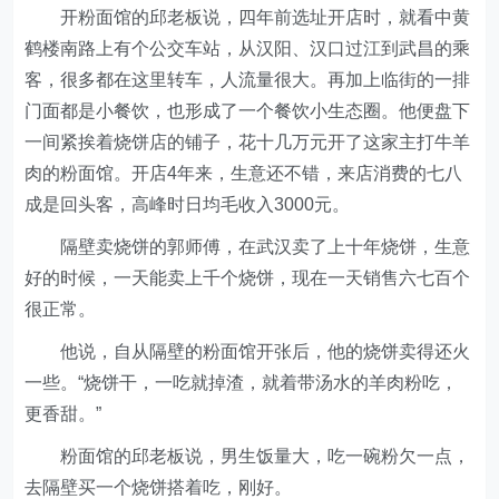
开粉面馆的邱老板说，四年前选址开店时，就看中黄
鹤楼南路上有个公交车站，从汉阳、汉口过江到武昌的乘
客，很多都在这里转车，人流量很大。再加上临街的一排
门面都是小餐饮，也形成了一个餐饮小生态圈。他便盘下
一间紧挨着烧饼店的铺子，花十几万元开了这家主打牛羊
肉的粉面馆。开店4年来，生意还不错，来店消费的七八
成是回头客，高峰时日均毛收入3000元。
隔壁卖烧饼的郭师傅，在武汉卖了上十年烧饼，生意
好的时候，一天能卖上千个烧饼，现在一天销售六七百个
很正常。
他说，自从隔壁的粉面馆开张后，他的烧饼卖得还火
一些。“烧饼干，一吃就掉渣，就着带汤水的羊肉粉吃，
更香甜。”
粉面馆的邱老板说，男生饭量大，吃一碗粉欠一点，
去隔壁买一个烧饼搭着吃，刚好。