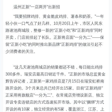
温州正新“一店两开”出新招
“我要招牌鸡排、黄金脆皮鸡排、薯条和奶茶。”一年
轻小伙一口气点了好几样。10月20日上午，市区人民东
路谢池商城段，整修一新的“正新小吃”和“正新鸡排”同时
开卖，门店前排起了长队。正新将店面“一分为二”――保
留“正新小吃”的同时推出新品牌“正新鸡排”的做法引起不
少消费者的关注。
“这几天谢池商城店的销量都还不错，每日能出鸡排
300多件。瑞安店最高日销近千件。”正新的市场总监黄金
辉告诉记者，正新第一家鸡排店是7月15日在瑞安虹桥南
路开业的。3个月来总共已经开出15家。目前“正新鸡排”
正采用将旗舰店“一分为二”、在常规店旁增设新店、独立
开设专卖连锁店的方式迅速拓开市场。其中以“捆绑”方式
开设的有10家，独立经营的有5家，覆盖浙江、江苏、上