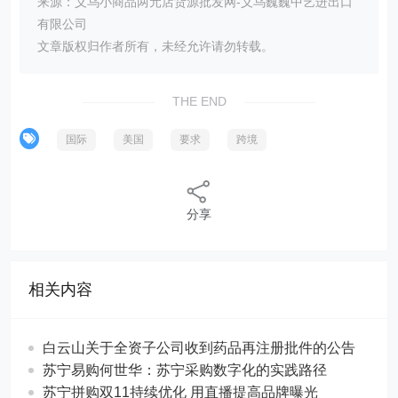
来源：义乌小商品两元店货源批发网-义乌巍巍中艺进出口
有限公司
文章版权归作者所有，未经允许请勿转载。
THE END
国际
美国
要求
跨境
分享
相关内容
白云山关于全资子公司收到药品再注册批件的公告
苏宁易购何世华：苏宁采购数字化的实践路径
苏宁拼购双11持续优化 用直播提高品牌曝光