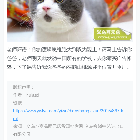
老师评语：你的逻辑思维强大到叹为观止！请马上告诉你
爸爸，老师明天就发动中国所有的学校，去你家买广告帐
篷，下了课告诉我你爸爸的在鹤山桃源哪个位置开伞厂。
版权声明：
作者：huiasd
链接：
https://www.ywlyd.com/yiwu/dianshangzixun/2015/897.ht
ml
来源：义乌小商品两元店货源批发网-义乌巍巍中艺进出口
有限公司