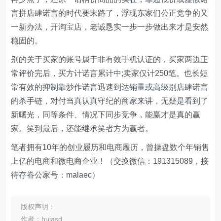
言拼店肆诺言的时代要末路了，浮现东家们公正竞争的又
一新办法，开淘宝店，老诚恳实一步一步做出来才是安然
稳固的。
别的关于买家的账号属于非有效手机认证的，买家两边正
常评价完后，买方计诺言累计中;卖家仅计250笔。也长短
常有效的抑制靠炒作诺言迅速到达销量或高级别店肆诺言
的杀手链，对付当真认真守纪的商家来讲，无疑是看到了
新曙光，同等条件、情况下同步竞争，能赢才是真的赢
家。笑到最后，还能继承笑者方为赢者。
笔者拥有10年的创业履历和电商履历，曾操盘数个年销售
上亿的电商和微电商企业！（交换微信：191315089，接
待存眷公家号：malaec）
版权声明：
作者：huiasd