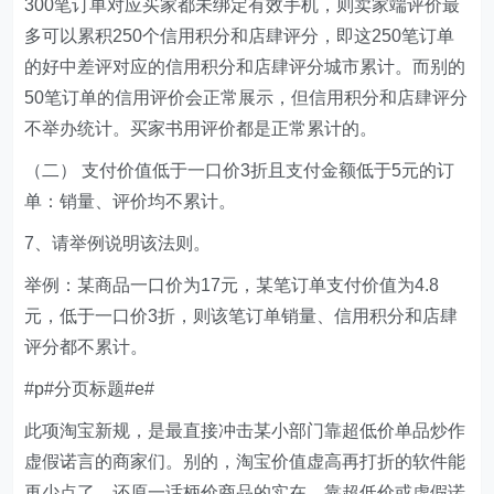
300笔订单对应买家都未绑定有效手机，则卖家端评价最
多可以累积250个信用积分和店肆评分，即这250笔订单
的好中差评对应的信用积分和店肆评分城市累计。而别的
50笔订单的信用评价会正常展示，但信用积分和店肆评分
不举办统计。买家书用评价都是正常累计的。
（二） 支付价值低于一口价3折且支付金额低于5元的订
单：销量、评价均不累计。
7、请举例说明该法则。
举例：某商品一口价为17元，某笔订单支付价值为4.8
元，低于一口价3折，则该笔订单销量、信用积分和店肆
评分都不累计。
#p#分页标题#e#
此项淘宝新规，是最直接冲击某小部门靠超低价单品炒作
虚假诺言的商家们。别的，淘宝价值虚高再打折的软件能
再少点了，还原一话柄价商品的实在，靠超低价或虚假诺