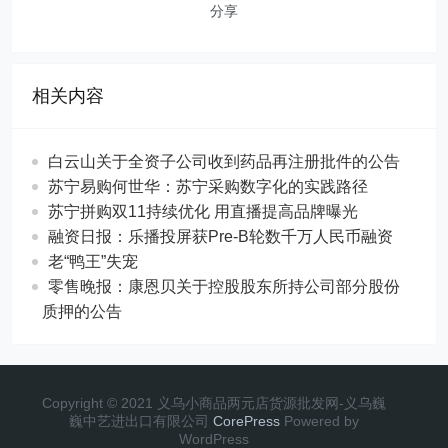
分享
相关内容
白云山关于全资子公司收到药品再注册批件的公告
苏宁易购何世华：苏宁采购数字化的实践路径
苏宁拼购双11持续优化 用直播提高品牌曝光
融资日报：乐播投屏获Pre-B轮数千万人民币融资
老“鸭王”失宠
零售晚报：康恩贝关于控股股东所持公司部分股份
质押的公告
Copyright © 2021 义乌小商品两元店货源批发网-义乌巍
巍中艺进出口有限公司
CorePress
Powered by
WordPress