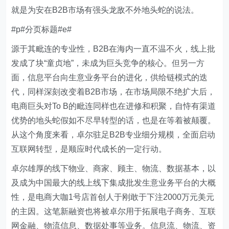
就是为安在B2B市场有强头龙敌不外地头蛇的说法。
#p#分页标题#e#
源于其毗连的专业性，B2B在海内一直不温不火，线上批
发成了块“童贞地”，未成为巨头竞争的核心。但另一方
面，信息平台向生意业务平台的进化，供给链模式的迭
代，同样深刻改变着B2B市场，在市场局限不绝扩大后，
电商巨头对To B的毗连同样也在进修和积聚，自恃有渠道
优势的地头蛇假如不尽早转型的话，也是在等着被颠覆。
从这个角度来看，卓尔驻足B2B专业细分规模，全面启动
互联网转型，是顺应时代成长的一定行动。
卓尔雄厚的线下物业、商家、顾主、物流、数据基本，以
及成为中国最大的线上线下集成批发生意业务平台的大概
性，是电商大咖1号店首创人于刚敢于下注2000万元美元
的主因。这笔新融资也将被卓尔用于拓展电子商务、互联
网金融、物流信息、数据处事等业务。信息流、物流、资