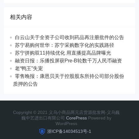
相关内容
白云山关于全资子公司收到药品再注册批件的公告
苏宁易购何世华：苏宁采购数字化的实践路径
苏宁拼购双11持续优化 用直播提高品牌曝光
融资日报：乐播投屏获Pre-B轮数千万人民币融资
老“鸭王”失宠
零售晚报：康恩贝关于控股股东所持公司部分股份
质押的公告
Copyright © 2021 义乌小商品两元店货源批发网-义乌巍
巍中艺进出口有限公司
CorePress
Powered by
WordPress
浙ICP备14034513号-1