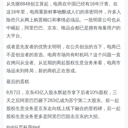
从先驱8848创立算起，电商在中国已经有16年汗青。在
这16年里，电商重新鲜事物酿成人们的亲密同伴，许多人
险些只从网上购置糊口和事情必须品。一批明星公司也从
中崛起，阿里巴巴、京东、唯品会都已是拥有海量用户的
大平台。
或者是先发者的优势太明明，在公共创业的当下，电商已
不是创业者的首选。电商市场尚有时机吗？这个问题一直
在拷问从业者。从近期的两起股权生意业务来看，电商市
场远未到终局，新的商机正在形成。
最后的蛋糕
8月7日，京东43亿入股永辉超市拿下后者10%股权，三
天之后阿里巴巴砸下283亿成为苏宁第二大股东。前一起
股权生意业务是京东走向线上线下融合的里程碑，后一起
股权生意业务更多是阿里巴巴阻击京东的大招。
#p#分页标题#e#