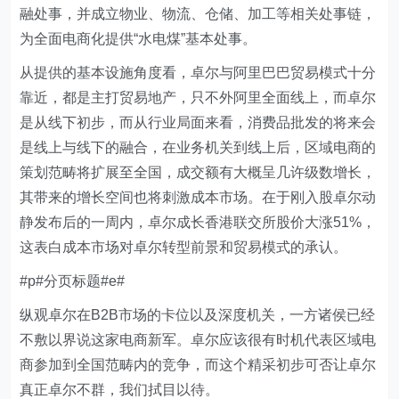
融处事，并成立物业、物流、仓储、加工等相关处事链，
为全面电商化提供“水电煤”基本处事。
从提供的基本设施角度看，卓尔与阿里巴巴贸易模式十分
靠近，都是主打贸易地产，只不外阿里全面线上，而卓尔
是从线下初步，而从行业局面来看，消费品批发的将来会
是线上与线下的融合，在业务机关到线上后，区域电商的
策划范畴将扩展至全国，成交额有大概呈几许级数增长，
其带来的增长空间也将刺激成本市场。在于刚入股卓尔动
静发布后的一周内，卓尔成长香港联交所股价大涨51%，
这表白成本市场对卓尔转型前景和贸易模式的承认。
#p#分页标题#e#
纵观卓尔在B2B市场的卡位以及深度机关，一方诸侯已经
不敷以界说这家电商新军。卓尔应该很有时机代表区域电
商参加到全国范畴内的竞争，而这个精采初步可否让卓尔
真正卓尔不群，我们拭目以待。