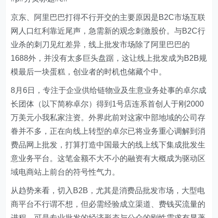
京东、阿里巴巴打得不行开交的主要原因是B2C市场互联
网人口红利靠近尾声，急需新的观念刺激股价。与B2C行
业杀的刺刀见红差异，线上批发市场除了阿里巴巴的
1688外，并没有太多巨头盘踞，这让线上批发成为B2B规
模最后一块蛋糕，创业者的时机也储藏个中。
8月6日，专注于企业供给链物业及生意业务处事的卓尔成
长团体（以下简称卓尔）得到1号店连系首创人于刚2000
万美元小我私家注资。外界此前对这家中部地域的公司存
眷并不多，正在向线上转型的卓尔已将业务重心调解到消
费品网上批发，打算打造中国最大的线上线下集成批发生
意业务平台。这笔金额不大不小的融资有大概成为驱动区
域电商站上前台的符号性气力。
从趋势来看，切入B2B，尤其是消费品批发市场，大型电
商平台不行谓不想，但必需经验成立渠道、费钱买流量的
进程。可是专业批发的经济形态与公众的刚性需求有显著