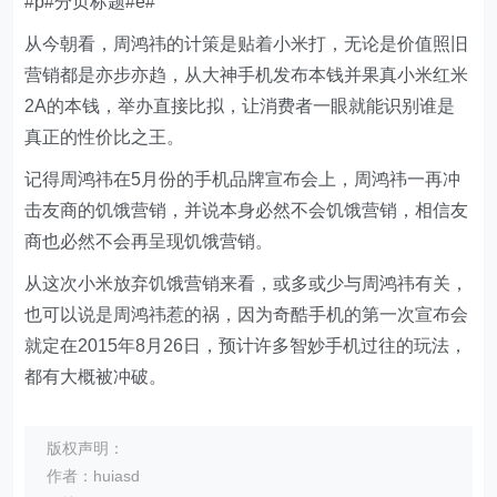
#p#分页标题#e#
从今朝看，周鸿祎的计策是贴着小米打，无论是价值照旧
营销都是亦步亦趋，从大神手机发布本钱并果真小米红米
2A的本钱，举办直接比拟，让消费者一眼就能识别谁是
真正的性价比之王。
记得周鸿祎在5月份的手机品牌宣布会上，周鸿祎一再冲
击友商的饥饿营销，并说本身必然不会饥饿营销，相信友
商也必然不会再呈现饥饿营销。
从这次小米放弃饥饿营销来看，或多或少与周鸿祎有关，
也可以说是周鸿祎惹的祸，因为奇酷手机的第一次宣布会
就定在2015年8月26日，预计许多智妙手机过往的玩法，
都有大概被冲破。
版权声明：
作者：huiasd