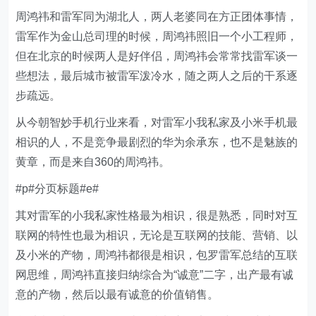
周鸿祎和雷军同为湖北人，两人老婆同在方正团体事情，
雷军作为金山总司理的时候，周鸿祎照旧一个小工程师，
但在北京的时候两人是好伴侣，周鸿祎会常常找雷军谈一
些想法，最后城市被雷军泼冷水，随之两人之后的干系逐
步疏远。
从今朝智妙手机行业来看，对雷军小我私家及小米手机最
相识的人，不是竞争最剧烈的华为余承东，也不是魅族的
黄章，而是来自360的周鸿祎。
#p#分页标题#e#
其对雷军的小我私家性格最为相识，很是熟悉，同时对互
联网的特性也最为相识，无论是互联网的技能、营销、以
及小米的产物，周鸿祎都很是相识，包罗雷军总结的互联
网思维，周鸿祎直接归纳综合为“诚意”二字，出产最有诚
意的产物，然后以最有诚意的价值销售。