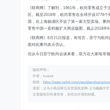
《联商网》了解到，1961年，欧尚零售成立于
区。截至2018年，欧尚零售在全球开设3778
国，在上海杨浦区开设了第一家大型卖场。秉持着
零售中国一直积极扩大商业版图，截止2018年6月
《联商网》8月21日报道，有传言，苏宁与欧
面对此事均表示否认。
但从今日苏宁欧尚会谈来看，双方在大家电等
版权声明：
作者：huiasd
链接：
https://www.ywlyd.com/yiwu/dianshangzixu
来源：义乌小商品两元店货源批发网-义乌巍巍中
文章版权归作者所有，未经允许请勿转载。