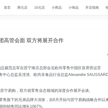
首页
两元店
10元店
小商品
小饰品
开店指南
团高管会面 双方将展开合作
副总裁范志军在苏宁南京总部会见欧尚零售中国区首席营运官
财务中心总监吴涇清、欧尚非食品行业总监Alexandre SAUSSAR
往苏宁易购，双方就零售业态领域的深度合作展开会谈。
鑫零售旗下的兄弟品牌大润发，自6月开始与苏宁易购战略合作以
期间销售同比增长1067%。