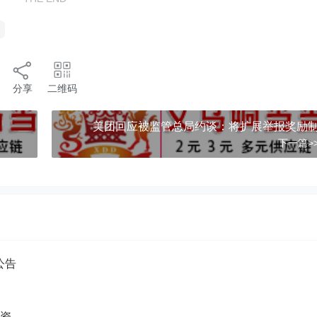
分享
二维码
美团回应被监管总局约谈：将扩展举报奖励
下一篇>
公告
融资