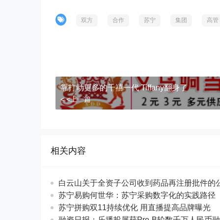
双方
合作
苏宁
集团
高管
靠打动更多的千禧一代 Tiffany翻身了
< <上一篇
相关内容
白云山关于全资子公司收到药品再注册批件的
苏宁易购何世华：苏宁采购数字化的实践路径
苏宁拼购双11持续优化 用直播提高品牌曝光
融资日报：乐播投屏获Pre-B轮数千万人民币